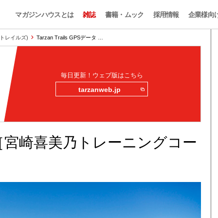
マガジンハウスとは
雑誌
書籍・ムック
採用情報
企業様向
ザン・トレイルズ)
Tarzan Trails GPSデータ …
毎日更新！ウェブ版はこちら
tarzanweb.jp
PSデータ［宮崎喜美乃トレーニングコー