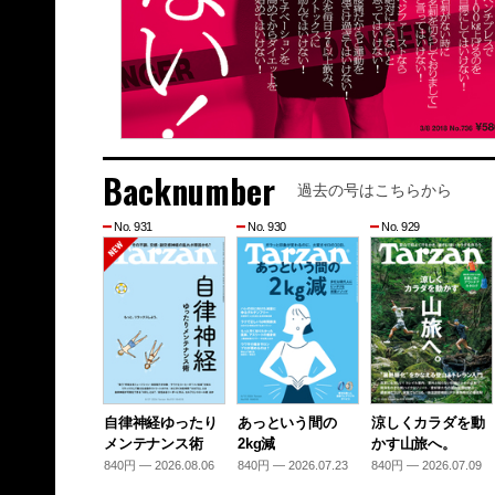
Backnumber
過去の号はこちらから
No. 931
No. 930
No. 929
自律神経ゆったり
あっという間の
涼しくカラダを動
メンテナンス術
2kg減
かす山旅へ。
840円 — 2026.08.06
840円 — 2026.07.23
840円 — 2026.07.09