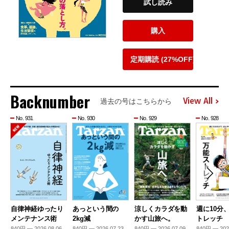
試し読み
購入
定期購読 (27%OFF)
Backnumber
View All
過去の号はこちらから
No. 931
No. 930
No. 929
No. 928
自律神経ゆったり
あっという間の
涼しくカラダを動
週に10分
メンテナンス術
2kg減
かす山旅へ。
トレッチ
840円 — 2026.08.06
840円 — 2026.07.23
840円 — 2026.07.09
840円 — 202