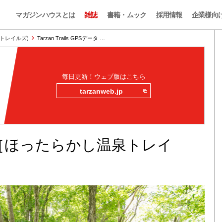
マガジンハウスとは
雑誌
書籍・ムック
採用情報
企業様向
ザン・トレイルズ)
Tarzan Trails GPSデータ …
毎日更新！ウェブ版はこちら
tarzanweb.jp
Sデータ［ほったらかし温泉トレイ