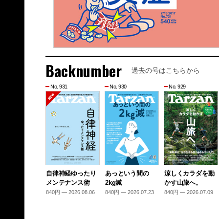
Backnumber
過去の号はこちらから
No. 931
No. 930
No. 929
自律神経ゆったり
あっという間の
涼しくカラダを動
メンテナンス術
2kg減
かす山旅へ。
840円 — 2026.08.06
840円 — 2026.07.23
840円 — 2026.07.09