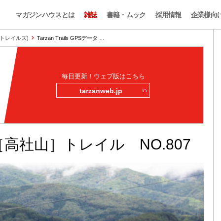
マガジンハウスとは
雑誌
書籍・ムック
採用情報
企業様向
ザン・トレイルズ)
Tarzan Trails GPSデータ …
毎日更新！ウェブ版はこちら
tarzanweb.jp
データ［高社山］トレイル NO.807