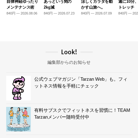
自律神経ゆったり
あっという間の
涼しくカラダを動
週に10分
メンテナンス術
2kg減
かす山旅へ。
トレッチ
840円 — 2026.08.06
840円 — 2026.07.23
840円 — 2026.07.09
840円 — 202
Look!
編集部からのお知らせ
公式ウェブマガジン「Tarzan Web」も。フィ
ットネス情報を手軽にチェック
有料サブスクでフィットネスを習慣に！TEAM
Tarzanメンバー随時受付中