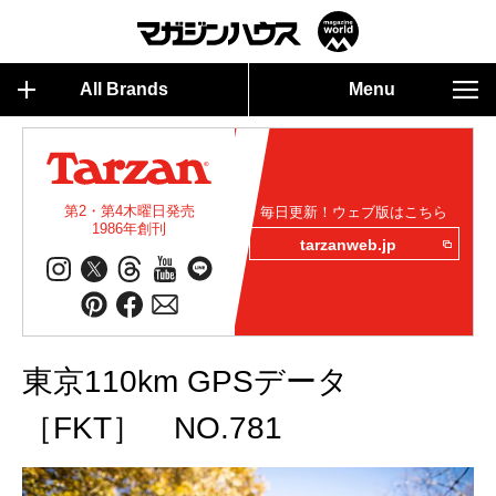
All Brands
Menu
第2・第4木曜日発売
毎日更新！ウェブ版はこちら
1986年創刊
tarzanweb.jp
東京110km GPSデータ
［FKT］ NO.781