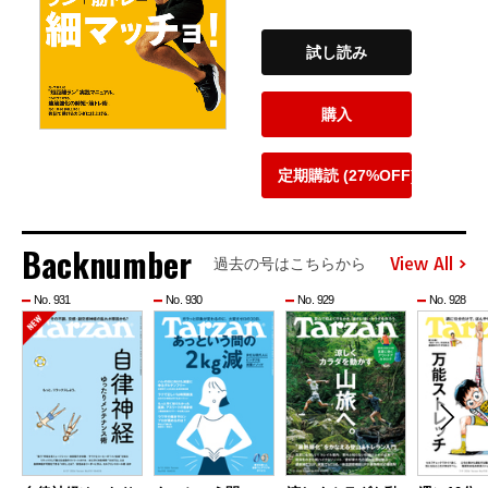
試し読み
購入
定期購読 (27%OFF)
Backnumber
View All
過去の号はこちらから
No. 931
No. 930
No. 929
No. 928