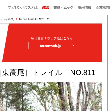
マガジンハウスとは
雑誌
書籍・ムック
採用情報
企業様向
ザン・トレイルズ)
Tarzan Trails GPSデータ …
毎日更新！ウェブ版はこちら
tarzanweb.jp
データ［東高尾］トレイル NO.811