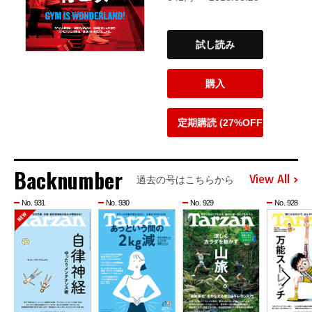
試し読み
購入
定期購読 (27%OFF)
Backnumber
View All
過去の号はこちらから
No. 931
No. 930
No. 929
No. 928