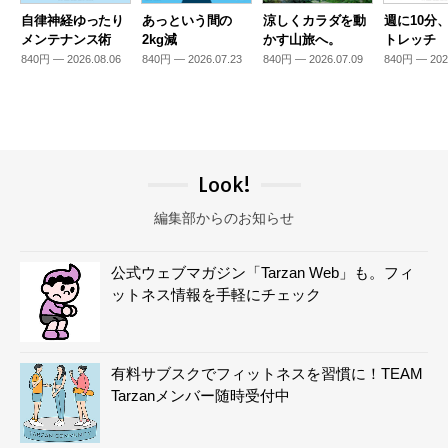
自律神経ゆったり
あっという間の
涼しくカラダを動
週に10分
メンテナンス術
2kg減
かす山旅へ。
トレッチ
840円 — 2026.08.06
840円 — 2026.07.23
840円 — 2026.07.09
840円 — 202
Look!
編集部からのお知らせ
公式ウェブマガジン「Tarzan Web」も。フィ
ットネス情報を手軽にチェック
有料サブスクでフィットネスを習慣に！TEAM
Tarzanメンバー随時受付中