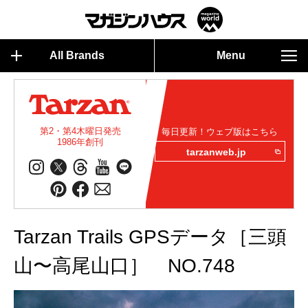
All Brands
Menu
第2・第4木曜日発売
毎日更新！ウェブ版はこちら
1986年創刊
tarzanweb.jp
Tarzan Trails GPSデータ［三頭
山〜高尾山口］ NO.748