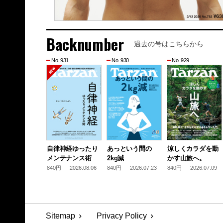
Backnumber
過去の号はこちらから
No. 931
No. 930
No. 929
自律神経ゆったり
あっという間の
涼しくカラダを動
メンテナンス術
2kg減
かす山旅へ。
840円 — 2026.08.06
840円 — 2026.07.23
840円 — 2026.07.09
Sitemap
Privacy Policy