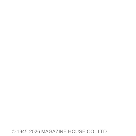
No. 924
No. 923
No. 922
絶対に続けられる
おいしくて、太ら
読売巨人軍の解体
自宅トレーニン
ない食べ方。
新書
05.14
グ。/Aw …
840円 — 2026.04.09
820円 — 2026.03.26
820円 — 2026.04.23
© 1945-2026 MAGAZINE HOUSE CO., LTD.