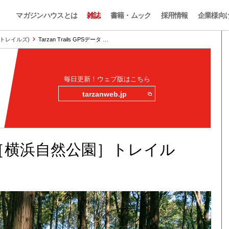
マガジンハウスとは
雑誌
書籍・ムック
採用情報
企業様向
ザン・トレイルズ)
Tarzan Trails GPSデータ …
毎日更新！ウェブ版はこちら
tarzanweb.jp
PSデータ［横浜自然公園］トレイル