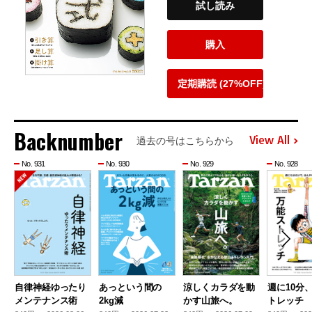
試し読み
購入
定期購読 (27%OFF)
Backnumber
View All
過去の号はこちらから
No. 931
No. 930
No. 929
No. 928
自律神経ゆったり
あっという間の
涼しくカラダを動
週に10分
メンテナンス術
2kg減
かす山旅へ。
トレッチ