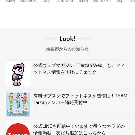
840円 — 2026.08.06
840円 — 2026.07.23
840円 — 2026.07.09
840円 — 202
Look!
編集部からのお知らせ
公式ウェブマガジン「Tarzan Web」も。フィ
ットネス情報を手軽にチェック
有料サブスクでフィットネスを習慣に！TEAM
Tarzanメンバー随時受付中
公式LINEも配信中！いますぐ役立つカラダの
情報満載。友だち追加はこちらから