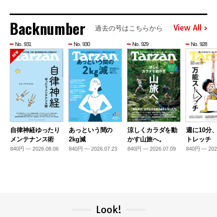
Backnumber
View All
過去の号はこちらから
No. 931
No. 930
No. 929
No. 928
自律神経ゆったり
あっという間の
涼しくカラダを動
週に10分
メンテナンス術
2kg減
かす山旅へ。
トレッチ
840円 — 2026.08.06
840円 — 2026.07.23
840円 — 2026.07.09
840円 — 202
Look!