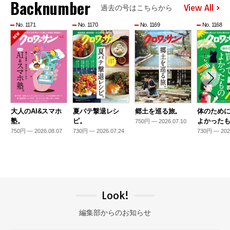
Backnumber
View All
過去の号はこちらから
No. 1171
No. 1170
No. 1169
No. 1168
大人のAI&スマホ
夏バテ撃退レシ
郷土を巡る旅。
体のため
塾。
ピ。
よかった
750円 — 2026.07.10
750円 — 2026.08.07
730円 — 2026.07.24
730円 — 202
Look!
編集部からのお知らせ