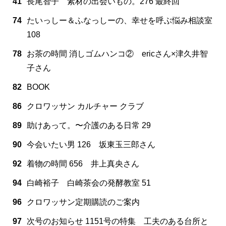
41
長尾智子 素材の出会いもの。276 最終回
74
たいっしー＆ふなっしーの、幸せを呼ぶ悩み相談室
108
78
お茶の時間 消しゴムハンコ② ericさん×津久井智
子さん
82
BOOK
86
クロワッサン カルチャー クラブ
89
助けあって。〜介護のある日常 29
90
今会いたい男 126 坂東玉三郎さん
92
着物の時間 656 井上真央さん
94
白崎裕子 白崎茶会の発酵教室 51
96
クロワッサン定期購読のご案内
97
次号のお知らせ 1151号の特集 工夫のある台所と