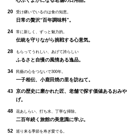
心ふくよかになる老舗の日用品。
20
受け継いでいるのは食の知恵。
日常の贅沢“百年調味料”。
24
常に新しく、ずっと魅力的。
伝統を守りながら挑戦する心意気。
28
もらってうれしい、あげて誇らしい
ふるさと自慢の風情ある逸品。
34
民藝の心をつないで300年。
一子相伝、小鹿田焼の里を訪ねて。
43
京の歴史に磨かれた匠、老舗で探す価値あるおみや
げ。
48
花あしらい、打ち水、丁寧な掃除。
二百年続く旅館の美意識に学ぶ。
52
巡り来る季節を寿ぎ愛でる。