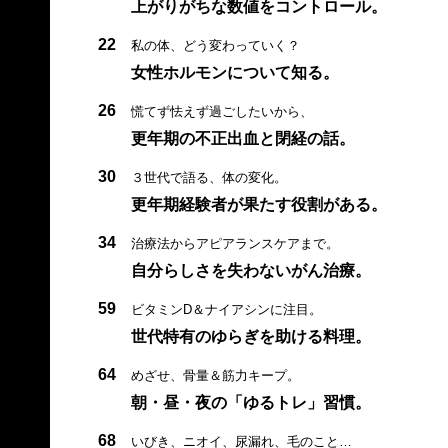
上がりがちな数値をコントロール。
22
私の体、どう変わっていく？
女性ホルモンについて知る。
26
慌てず怯えず過ごしたいから、
更年期の不正出血と閉経の話。
30
３世代で語る、体の変化。
更年期経験者が果たす役割がある。
34
治療法からアピアランスケアまで。
自分らしさを失わないがん治療。
59
ビタミンD＆ナイアシンに注目。
世代特有のゆらぎを助ける料理。
64
めざせ、骨量＆筋力キープ。
朝・昼・夜の「ゆるトレ」習慣。
68
いびき、ニオイ、尿漏れ、毛のこと…