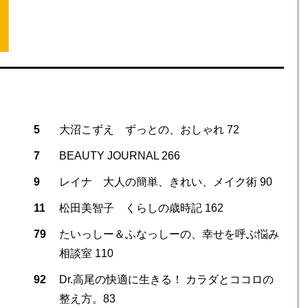
5
大沼こずえ ずっとの、おしゃれ 72
7
BEAUTY JOURNAL 266
9
レイナ 大人の簡単、きれい、メイク術 90
11
松田美智子 くらしの歳時記 162
79
たいっしー＆ふなっしーの、幸せを呼ぶ悩み
相談室 110
92
Dr.高尾の快適に生きる！ カラダとココロの
整え方。83