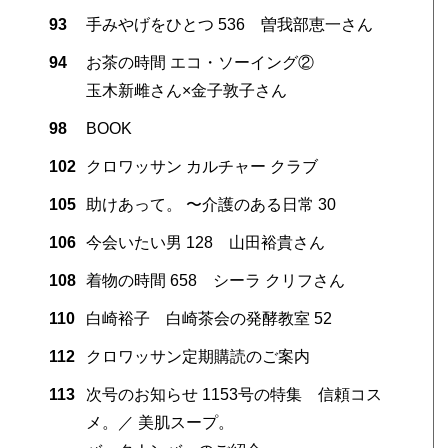
93
手みやげをひとつ 536 曽我部恵一さん
94
お茶の時間 エコ・ソーイング②
玉木新雌さん×金子敦子さん
98
BOOK
102
クロワッサン カルチャー クラブ
105
助けあって。 〜介護のある日常 30
106
今会いたい男 128 山田裕貴さん
108
着物の時間 658 シーラ クリフさん
110
白崎裕子 白崎茶会の発酵教室 52
112
クロワッサン定期購読のご案内
113
次号のお知らせ 1153号の特集 信頼コス
メ。／ 美肌スープ。