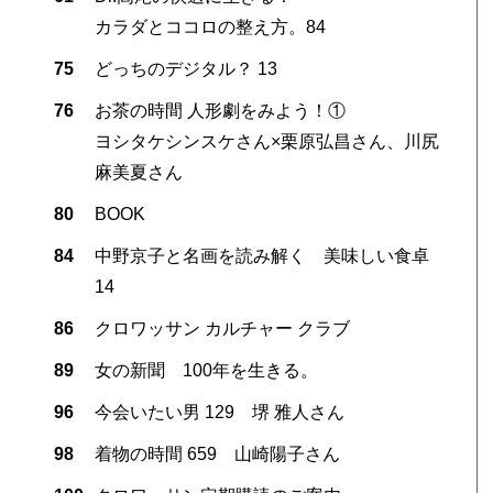
カラダとココロの整え方。84
75
どっちのデジタル？ 13
76
お茶の時間 人形劇をみよう！①
ヨシタケシンスケさん×栗原弘昌さん、川尻
麻美夏さん
80
BOOK
84
中野京子と名画を読み解く 美味しい食卓
14
86
クロワッサン カルチャー クラブ
89
女の新聞 100年を生きる。
96
今会いたい男 129 堺 雅人さん
98
着物の時間 659 山崎陽子さん