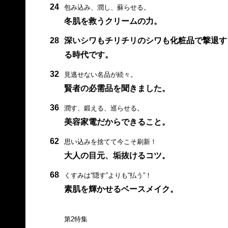
24
包み込み、潤し、蘇らせる。
冬肌を救うクリームの力。
28
深いシワもチリチリのシワも化粧品で撃退す
る時代です。
32
見逃せない名品が続々。
賢者の必需品を聞きました。
36
潤す、鍛える、巡らせる。
美容家電だからできること。
62
思い込みを捨てて今こそ刷新！
大人の目元、垢抜けるコツ。
68
くすみは“隠す”よりも“払う”！
素肌を輝かせるベースメイク。
第2特集