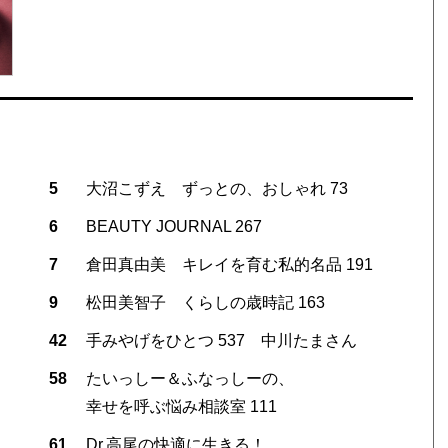
5
大沼こずえ ずっとの、おしゃれ 73
6
BEAUTY JOURNAL 267
7
倉田真由美 キレイを育む私的名品 191
9
松田美智子 くらしの歳時記 163
42
手みやげをひとつ 537 中川たまさん
58
たいっしー＆ふなっしーの、
幸せを呼ぶ悩み相談室 111
61
Dr.高尾の快適に生きる！