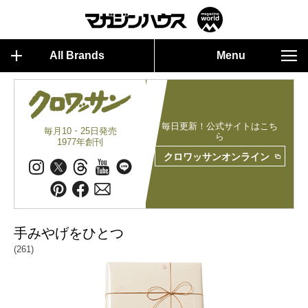
All Brands
Menu
毎日更新！公式サイトはこち
毎月10・25日発売
ら
1977年創刊
クロワッサンオンライン
手みやげをひとつ
(261)