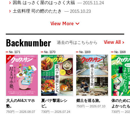
因島 はっさく屋のはっさく大福
— 2015.11.24
土佐料理 司の鰹のたたき
— 2015.10.23
View More
Backnumber
View All
過去の号はこちらから
No. 1171
No. 1170
No. 1169
No. 1168
大人のAI&スマホ
夏バテ撃退レシ
郷土を巡る旅。
体のため
塾。
ピ。
よかった
750円 — 2026.07.10
750円 — 2026.08.07
730円 — 2026.07.24
730円 — 202