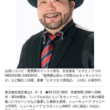
お笑いコンビ・髭男爵のツッコミ担当。文化放送『ヒゲとノブコの
WEEKEND JUKEBOX』『髭男爵山田ルイ53世のルネッサンスラジ
オ』など幅広く活躍。著書『ヒキコモリ漂流記』（小社）が発売中。
東京都目黒区東山1・9・6 ☎03 5722 3920 営業時間 10時〜20時、
木・第3水曜休。“シンプルがおいしい”をモットーに、タヒチ産の最高
級バニラビーンズなど厳選した素材を使用。シューキューブ ヴァニー
ユ370円、シューキューブ ピスタッシュ440円（共に税込）のほか、