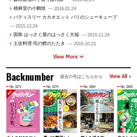
桃林堂の小鯛焼
— 2016.01.24
パティスリー カカオエット パリのシューキューブ
— 2015.12.24
因島 はっさく屋のはっさく大福
— 2015.11.24
土佐料理 司の鰹のたたき
— 2015.10.23
View More
Backnumber
View All
過去の号はこちらから
No. 1171
No. 1170
No. 1169
No. 1168