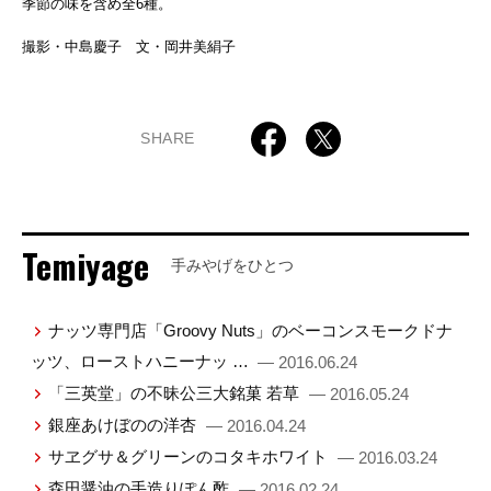
季節の味を含め全6種。
撮影・中島慶子 文・岡井美絹子
SHARE
Temiyage
手みやげをひとつ
ナッツ専門店「Groovy Nuts」のベーコンスモークドナ
ッツ、ローストハニーナッ …
— 2016.06.24
「三英堂」の不昧公三大銘菓 若草
— 2016.05.24
銀座あけぼのの洋杏
— 2016.04.24
サヱグサ＆グリーンのコタキホワイト
— 2016.03.24
森田醤油の手造りぽん酢
— 2016.02.24