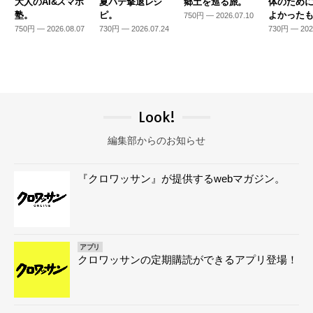
大人のAI&スマホ
夏バテ撃退レシ
郷土を巡る旅。
体のため
塾。
ピ。
よかった
750円 — 2026.07.10
750円 — 2026.08.07
730円 — 2026.07.24
730円 — 202
Look!
編集部からのお知らせ
『クロワッサン』が提供するwebマガジン。
アプリ
クロワッサンの定期購読ができるアプリ登場！