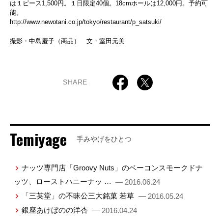
は１ピース1,500円。１日限定40個。18cmホールは12,000円。予約可
能。
http://www.newotani.co.jp/tokyo/restaurant/p_satsuki/
撮影・中島慶子（商品） 文・室田元美
SHARE
Temiyage
手みやげをひとつ
ナッツ専門店「Groovy Nuts」のベーコンスモークドナ
ッツ、ローストハニーナッ …
— 2016.06.24
「三英堂」の不昧公三大銘菓 若草
— 2016.05.24
銀座あけぼのの洋杏
— 2016.04.24