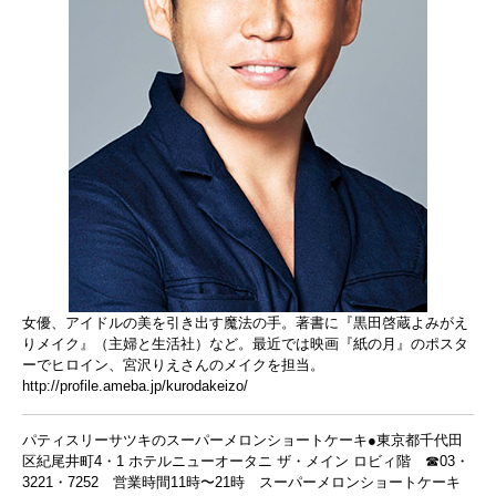
女優、アイドルの美を引き出す魔法の手。著書に『黒田啓蔵よみがえ
りメイク』（主婦と生活社）など。最近では映画『紙の月』のポスタ
ーでヒロイン、宮沢りえさんのメイクを担当。
http://profile.ameba.jp/kurodakeizo/
パティスリーサツキのスーパーメロンショートケーキ●東京都千代田
区紀尾井町4・1 ホテルニューオータニ ザ・メイン ロビィ階 ☎03・
3221・7252 営業時間11時〜21時 スーパーメロンショートケーキ