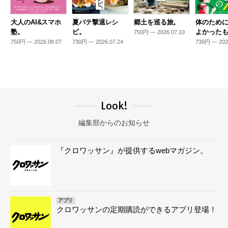
大人のAI&スマホ
夏バテ撃退レシ
郷土を巡る旅。
体のため
塾。
ピ。
よかった
750円 — 2026.07.10
750円 — 2026.08.07
730円 — 2026.07.24
730円 — 202
Look!
編集部からのお知らせ
『クロワッサン』が提供するwebマガジン。
アプリ
クロワッサンの定期購読ができるアプリ登場！