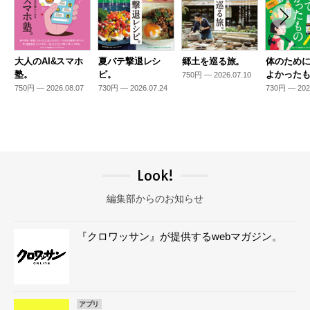
大人のAI&スマホ
夏バテ撃退レシ
郷土を巡る旅。
体のため
塾。
ピ。
よかった
750円 — 2026.07.10
750円 — 2026.08.07
730円 — 2026.07.24
730円 — 202
Look!
編集部からのお知らせ
『クロワッサン』が提供するwebマガジン。
アプリ