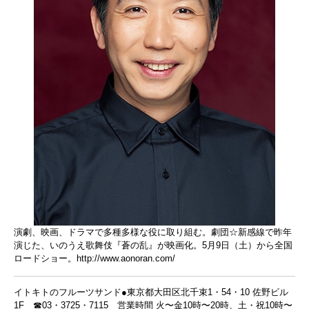
演劇、映画、ドラマで多種多様な役に取り組む。劇団☆新感線で昨年
演じた、いのうえ歌舞伎『蒼の乱』が映画化。5月9日（土）から全国
ロードショー。
http://www.aonoran.com/
イトキトのフルーツサンド●東京都大田区北千束1・54・10 佐野ビル
1F ☎03・3725・7115 営業時間 火〜金10時〜20時、土・祝10時〜