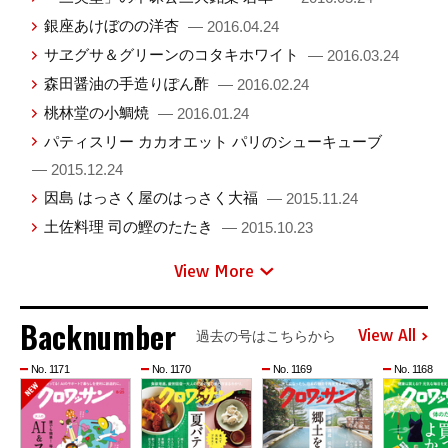
銀座あけぼのの洋杏
— 2016.04.24
サヱグサ＆グリーンのコタキホワイト
— 2016.03.24
森田醤油の手造りぽん酢
— 2016.02.24
桃林堂の小鯛焼
— 2016.01.24
パティスリー カカオエット パリのシューキューブ
— 2015.12.24
因島 はっさく屋のはっさく大福
— 2015.11.24
土佐料理 司の鰹のたたき
— 2015.10.23
View More
Backnumber
View All
過去の号はこちらから
No. 1171
No. 1170
No. 1169
No. 1168