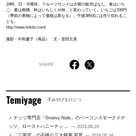
19時、日・月曜休。フルーツサンドは火曜の販売はなし。春はいち
ご、夏は柑橘、秋はいちじくや柿、と変わっていく。いちごは330円
（季節の果物によって価格は異なる）。午後3時頃には売り切れるこ
とも。
http://www.itokito.com/
撮影・中島慶子（商品） 文・室田元美
SHARE
Temiyage
手みやげをひとつ
ナッツ専門店「Groovy Nuts」のベーコンスモークドナ
ッツ、ローストハニーナッ …
— 2016.06.24
「三英堂」の不昧公三大銘菓 若草
— 2016.05.24