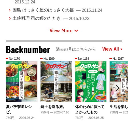
— 2015.12.24
因島 はっさく屋のはっさく大福
— 2015.11.24
土佐料理 司の鰹のたたき
— 2015.10.23
View More
Backnumber
View All
過去の号はこちらから
No. 1170
No. 1169
No. 1168
No. 1167
夏バテ撃退レシ
郷土を巡る旅。
体のために買って
生活を楽
ピ。
よかったもの
750円 — 2026.07.10
730円 — 202
730円 — 2026.07.24
730円 — 2026.06.25