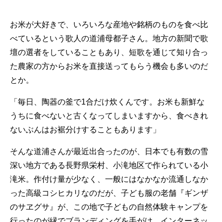
お米が大好きで、いろいろな産地や銘柄のものを食べ比
べているという歌人の道浦母都子さん。地方の新聞で歌
壇の選者をしていることもあり、短歌を通じて知り合っ
た農家の方からお米を直接送ってもらう機会も多いのだ
とか。
「毎日、陶器の釜で1合だけ炊くんです。お米も新鮮な
うちに食べないと古くなってしまいますから、食べきれ
ないぶんはお裾分けすることもあります」
そんな道浦さんが最近出合ったのが、日本でも有数の雪
深い地方である長野県栄村、小滝地区で作られている小
滝米。作付け量が少なく、一般にはなかなか流通しなか
った高級コシヒカリなのだが、子ども服の老舗『ギンザ
のサヱグサ』が、この地で子どもの自然体験キャンプを
行ったのが縁でブランディングを手がけ、インターネッ