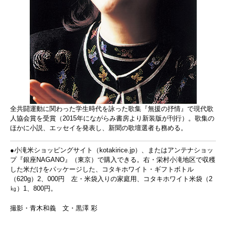
全共闘運動に関わった学生時代を詠った歌集『無援の抒情』で現代歌
人協会賞を受賞（2015年にながらみ書房より新装版が刊行）。歌集の
ほかに小説、エッセイを発表し、新聞の歌壇選者も務める。
●小滝米ショッピングサイト（
kotakirice.jp
）、またはアンテナショッ
プ『銀座NAGANO』（東京）で購入できる。右・栄村小滝地区で収穫
した米だけをパッケージした、コタキホワイト・ギフトボトル
（620g）2、000円 左・米袋入りの家庭用、コタキホワイト米袋（2
㎏）1、800円。
撮影・青木和義 文・黒澤 彩