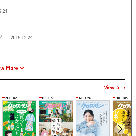
3.24
ブ
— 2015.12.24
ew More
View All
No. 1168
No. 1167
No. 1166
No. 1165