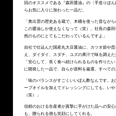
回のオススメである『森田醤油』の〈手造りぽん
らお気に入りに加わった一品だ。
「奥出雲の歴史ある蔵で、木桶を使った昔ながら
この醤油しか使えなくなって（笑）。社長の森田
然のものにとてもこだわっているんですよ」
自社で仕込んだ国産丸大豆醤油に、カツオ節や昆
え、ダイダイ、スダチ、ユズの果汁で味を調えた
「安心して、長く食べ続けられるものを作りたい
に開発した一品で、自らが原料を厳選。すべての
「味のバランスがすごくいいぽん酢なんです。お
ーブオイルを加えてドレッシングにしても。いや
（笑）」
信頼のおける生産者が真摯に手がけた品への安心
も、贈られる側も笑顔にしてくれる。