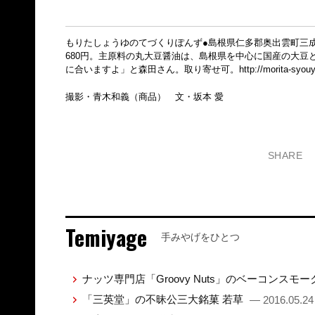
もりたしょうゆのてづくりぽんず●島根県仁多郡奥出雲町三成278 
680円。主原料の丸大豆醤油は、島根県を中心に国産の大
に合いますよ」と森田さん。取り寄せ可。
http://morita-syou
撮影・青木和義（商品） 文・坂本 愛
SHARE
Temiyage
手みやげをひとつ
ナッツ専門店「Groovy Nuts」のベーコンス
「三英堂」の不昧公三大銘菓 若草
— 2016.05.24