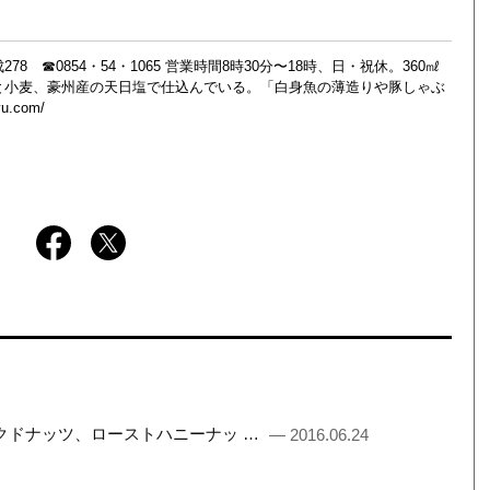
☎0854・54・1065 営業時間8時30分〜18時、日・祝休。360㎖
豆と小麦、豪州産の天日塩で仕込んでいる。「白身魚の薄造りや豚しゃぶ
yu.com/
モークドナッツ、ローストハニーナッ …
— 2016.06.24