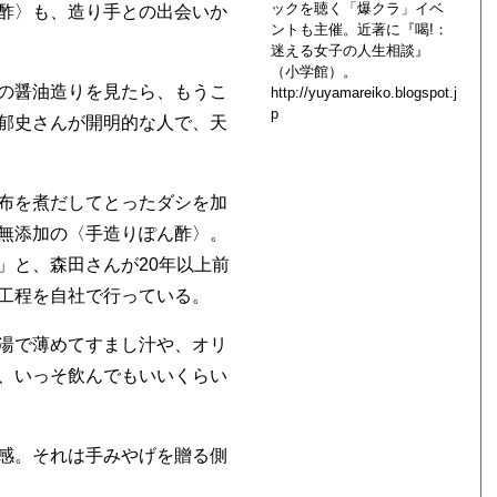
ックを聴く「爆クラ」イベ
酢〉も、造り手との出会いか
ントも主催。近著に『喝!：
迷える女子の人生相談』
（小学館）。
の醤油造りを見たら、もうこ
http://yuyamareiko.blogspot.j
p
郁史さんが開明的な人で、天
布を煮だしてとったダシを加
無添加の〈手造りぽん酢〉。
」と、森田さんが20年以上前
工程を自社で行っている。
湯で薄めてすまし汁や、オリ
、いっそ飲んでもいいくらい
感。それは手みやげを贈る側