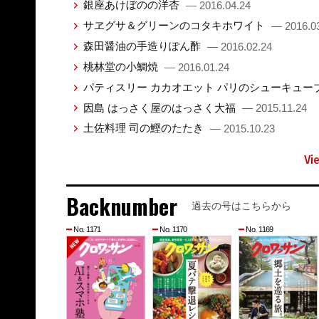
銀座あけぼのの洋杏
— 2016.04.24
サヱグサ＆グリーンのコタキホワイト
— 2016.0
森田醤油の手造りぽん酢
— 2016.02.24
桃林堂の小鯛焼
— 2016.01.24
パティスリー カカオエット パリのシューキュー
因島 はっさく屋のはっさく大福
— 2015.11.24
土佐料理 司の鰹のたたき
— 2015.10.23
Vi
Backnumber
過去の号はこちらから
No. 1171
No. 1170
No. 1169