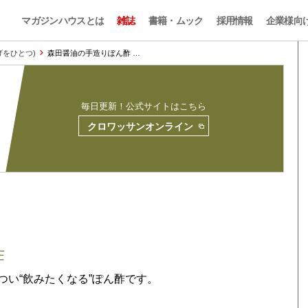
マガジンハウスとは
雑誌
書籍・ムック
採用情報
企業様向
やげをひとつ)
森田醤油の手造りぽん酢 …
毎日更新！公式サイトはこちら
クロワッサンオンライン
酢
つい“飲みたくなる”ぽん酢です。