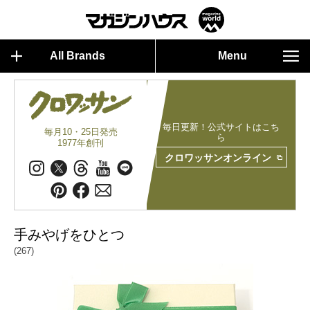
All Brands
Menu
毎日更新！公式サイトはこち
毎月10・25日発売
ら
1977年創刊
クロワッサンオンライン
手みやげをひとつ
(267)