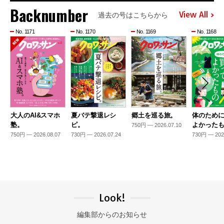
Backnumber
View All
過去の号はこちらから
No. 1171
No. 1170
No. 1169
No. 1168
大人のAI&スマホ
夏バテ撃退レシ
郷土を巡る旅。
体のため
塾。
ピ。
よかった
750円 — 2026.07.10
750円 — 2026.08.07
730円 — 2026.07.24
730円 — 202
Look!
編集部からのお知らせ