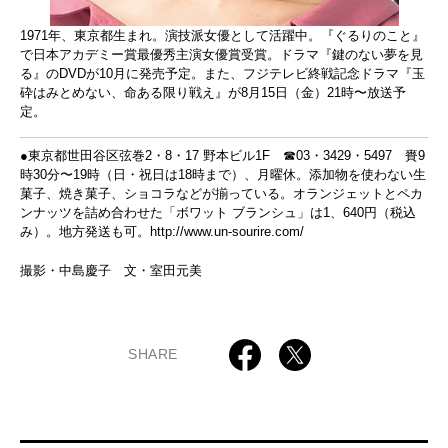
1971年、東京都生まれ。演技派女優として活躍中。『ぐるりのこと』
で日本アカデミー賞最優秀主演女優賞受賞。ドラマ『鍵のない夢を見
る』のDVDが10月に発売予定。また、フジテレビ終戦記念ドラマ『玉
砕はみとめない、命ある限り戦え』が8月15日（金）21時〜放送予
定。
●東京都世田谷区弦巻2・8・17 野本ビル1F ☎03・3429・5497 賚9
時30分〜19時（日・祝日は18時まで）、月曜休。添加物を使わない生
菓子、焼き菓子、ショコラなどが揃っている。オランジェットとペカ
ンナッツを詰め合わせた「ボワット ブランシュ」は1、640円（税込
み）。地方発送も可。
http://www.un-sourire.com/
撮影・中島慶子 文・室田元美
SHARE