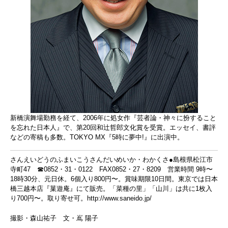
新橋演舞場勤務を経て、2006年に処女作『芸者論・神々に扮すること
を忘れた日本人』で、第20回和辻哲郎文化賞を受賞。エッセイ、書評
などの寄稿も多数。TOKYO MX『5時に夢中!』に出演中。
さんえいどうのふまいこうさんだいめいか・わかくさ●島根県松江市
寺町47 ☎0852・31・0122 FAX0852・27・8209 営業時間 9時〜
18時30分、元日休。6個入り800円〜。賞味期限10日間。東京では日本
橋三越本店『菓遊庵』にて販売。「菜種の里」「山川」は共に1枚入
り700円〜。取り寄せ可。
http://www.saneido.jp/
撮影・森山祐子 文・嶌 陽子