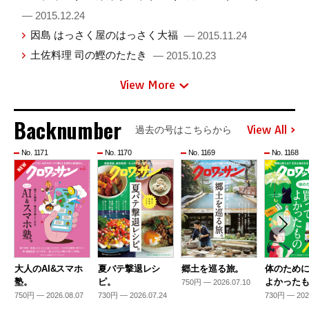
— 2015.12.24
因島 はっさく屋のはっさく大福
— 2015.11.24
土佐料理 司の鰹のたたき
— 2015.10.23
View More
Backnumber
View All
過去の号はこちらから
No. 1171
No. 1170
No. 1169
No. 1168
大人のAI&スマホ
夏バテ撃退レシ
郷土を巡る旅。
体のため
塾。
ピ。
よかった
750円 — 2026.07.10
750円 — 2026.08.07
730円 — 2026.07.24
730円 — 202