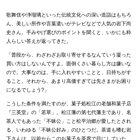
歌舞伎や浄瑠璃といった伝統文化への深い造詣はもちろ
ん、美しい所作や言葉遣いがテレビなどで人気の岩下尚
史さん。手みやげ選びのポイントを聞くと、いかにも粋
人らしい答えが返ってきた。
「普段から、わざわざお取り寄せするなんていう凝った
買い方はしないんですよ。面倒くさい暮らし方は嫌いな
ので。大事なのは、手に入れやすいことと、日持ちがす
ること。それから、あまり高価すぎては先さまがお困り
になるでしょう?」
こうした条件を満たすのが、菓子処松江の老舗和菓子店
『三英堂』の「若草」。松江藩の第七代藩主であり、名
茶人でもあった「不昧公」こと松平治郷が愛したとされ
る、いわゆる「不昧公好み」のひとつだ。茶道も嗜む岩
下さんは、以前からこのお菓子を茶席で目にしていた