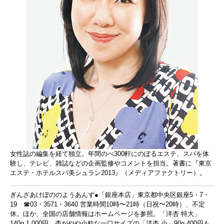
女性誌の編集を経て独立。年間のべ300軒にのぼるエステ、スパを体
験し、テレビ、雑誌などの企画監修やコメントを担当。著書に『東京
エステ・ホテルスパ美シュラン2013』（メディアファクトリー）。
ぎんざあけぼののようあんず●「銀座本店」東京都中央区銀座5・7・
19 ☎03・3571・3640 営業時間10時〜21時（日祝〜20時）、不定
休。ほか、全国の店舗情報はホームページを参照。「洋杏 特大」
140g 1,000円。杏がやや小粒な一口サイズの「洋杏 小」90g 400円も