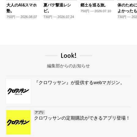
大人のAI&スマホ
夏バテ撃退レシ
郷土を巡る旅。
体のため
塾。
ピ。
よかった
750円 — 2026.07.10
750円 — 2026.08.07
730円 — 2026.07.24
730円 — 202
Look!
編集部からのお知らせ
『クロワッサン』が提供するwebマガジン。
アプリ
クロワッサンの定期購読ができるアプリ登場！