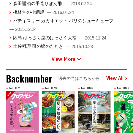
森田醤油の手造りぽん酢
— 2016.02.24
桃林堂の小鯛焼
— 2016.01.24
パティスリー カカオエット パリのシューキューブ
— 2015.12.24
因島 はっさく屋のはっさく大福
— 2015.11.24
土佐料理 司の鰹のたたき
— 2015.10.23
View More
Backnumber
View All
過去の号はこちらから
No. 1171
No. 1170
No. 1169
No. 1168