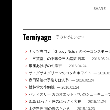
SHARE
Temiyage
手みやげをひとつ
ナッツ専門店「Groovy Nuts」のベーコンス
「三英堂」の不昧公三大銘菓 若草
— 2016.05.24
銀座あけぼのの洋杏
— 2016.04.24
サヱグサ＆グリーンのコタキホワイト
— 2016.0
森田醤油の手造りぽん酢
— 2016.02.24
桃林堂の小鯛焼
— 2016.01.24
パティスリー カカオエット パリのシューキュー
因島 はっさく屋のはっさく大福
— 2015.11.24
土佐料理 司の鰹のたたき
— 2015.10.23