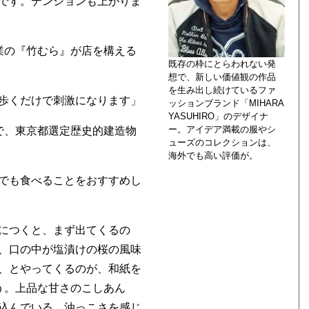
です。テンションも上がりま
業の『竹むら』が店を構える
既存の枠にとらわれない発
想で、新しい価値観の作品
を生み出し続けているファ
歩くだけで刺激になります」
ッションブランド「MIHARA
YASUHIRO」のデザイナ
ー。アイデア満載の服やシ
で、東京都選定歴史的建造物
ューズのコレクションは、
海外でも高い評価が。
でも食べることをおすすめし
につくと、まず出てくるの
、口の中が塩漬けの桜の風味
、とやってくるのが、和紙を
う。上品な甘さのこしあん
込んでいる。油っこさを感じ