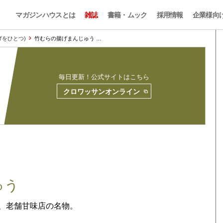
マガジンハウスとは
雑誌
書籍・ムック
採用情報
企業様向
やげをひとつ)
竹むらの揚げまんじゅう …
毎日更新！公式サイトはこちら
クロワッサンオンライン
ゅう
、老舗甘味店の名物。