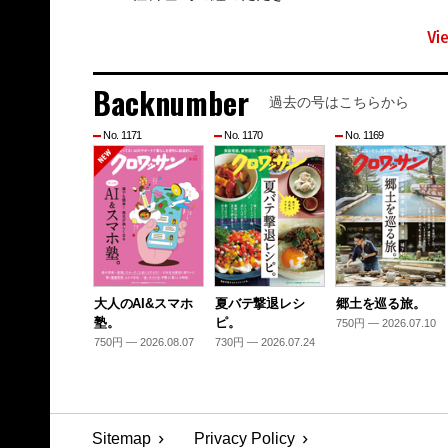
Vi
Backnumber
過去の号はこちらから
No. 1171
No. 1170
No. 1169
大人のAI&スマホ
夏バテ撃退レシ
郷土を巡る旅。
塾。
ピ。
750円 — 2026.07.10
750円 — 2026.08.07
730円 — 2026.07.24
Sitemap
Privacy Policy