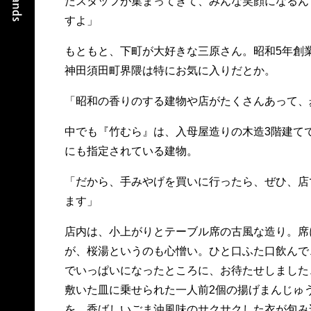
たスタッフが集まってきて、みんな笑顔になるん
すよ」
もともと、下町が大好きな三原さん。昭和5年創
神田須田町界隈は特にお気に入りだとか。
「昭和の香りのする建物や店がたくさんあって、
中でも『竹むら』は、入母屋造りの木造3階建て
にも指定されている建物。
「だから、手みやげを買いに行ったら、ぜひ、店
ます」
店内は、小上がりとテーブル席の古風な造り。席
が、桜湯というのも心憎い。ひと口ふた口飲んで
でいっぱいになったところに、お待たせしました
敷いた皿に乗せられた一人前2個の揚げまんじゅ
を、香ばしいごま油風味のサクサクした衣が包み