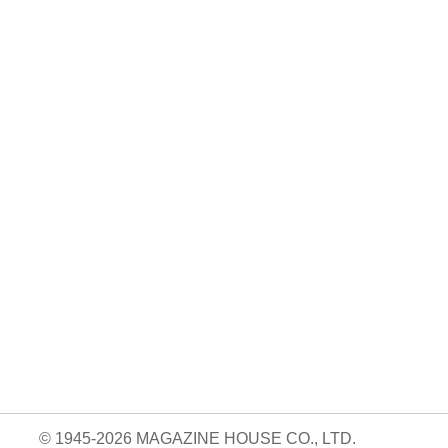
No. 1164
No. 1163
No. 1162
るお金
ラクになるごはん
大人の外遊び。
転ばない! 疲れな
。
づくり。
い! 体幹の作り
730円 — 2026.04.10
方。
05.09
730円 — 2026.04.24
730円 — 2026.03.25
© 1945-2026 MAGAZINE HOUSE CO., LTD.