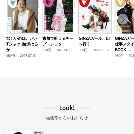
欲しいのは、いい
古着で叶えるチー
GINZAガール、山
GINZAガ
Tシャツ!/綾瀬はる
プ・シック
へ行く
仕事スタ
か
BOOK …
950円 — 2026.06.12
950円 — 2026.05.12
950円 — 2026.07.10
950円 — 202
Look!
編集部からのお知らせ
アプリ