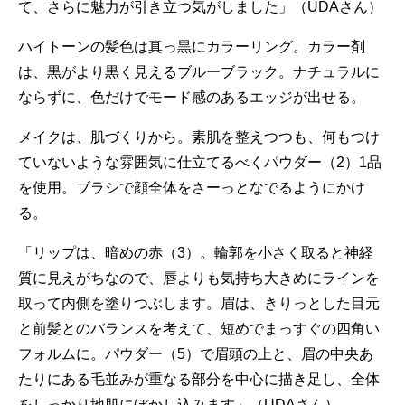
て、さらに魅力が引き立つ気がしました」（UDAさん）
ハイトーンの髪色は真っ黒にカラーリング。カラー剤
は、黒がより黒く見えるブルーブラック。ナチュラルに
ならずに、色だけでモード感のあるエッジが出せる。
メイクは、肌づくりから。素肌を整えつつも、何もつけ
ていないような雰囲気に仕立てるべくパウダー（2）1品
を使用。ブラシで顔全体をさーっとなでるようにかけ
る。
「リップは、暗めの赤（3）。輪郭を小さく取ると神経
質に見えがちなので、唇よりも気持ち大きめにラインを
取って内側を塗りつぶします。眉は、きりっとした目元
と前髪とのバランスを考えて、短めでまっすぐの四角い
フォルムに。パウダー（5）で眉頭の上と、眉の中央あ
たりにある毛並みが重なる部分を中心に描き足し、全体
をしっかり地肌にぼかし込みます」（UDAさん）