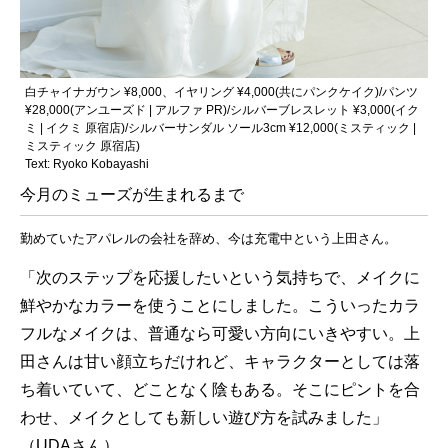
白チャイナガウン ¥8,000、イヤリング ¥4,000(共にパンクケイク)/パンツ
¥28,000(アンユーズド | アルファ PR)/シルバーブレスレット ¥3,000(イク
ミ | イクミ 原宿店)/シルバーサンダル ソール3cm ¥12,000(ミスティック |
ミスティック 原宿店)
Text: Ryoko Kobayashi
今月のミューズが生まれるまで
勤めていたアパレルの会社を辞め、今は充電中という上田さん。
「次のステップを応援したいという気持ちで、メイクに
鮮やかなカラーを使うことにしました。こういったカラ
フルなメイクは、普通なら可愛い方向にいきやすい。上
田さんは甘い顔立ちだけれど、キャラクターとしては落
ち着いていて、どことなく陰もある。そこにピントを合
わせ、メイクとしても新しい遊び方を試みました」
（UDAさん）