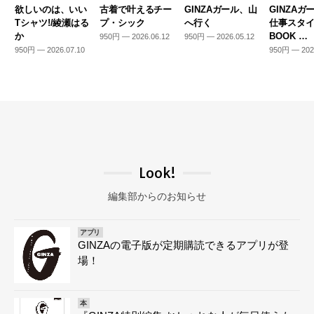
欲しいのは、いい
古着で叶えるチー
GINZAガール、山
GINZAガ
Tシャツ!/綾瀬はる
プ・シック
へ行く
仕事スタ
か
BOOK …
950円 — 2026.06.12
950円 — 2026.05.12
950円 — 2026.07.10
950円 — 202
Look!
編集部からのお知らせ
アプリ
GINZAの電子版が定期購読できるアプリが登
場！
本