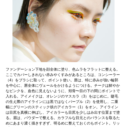
ファンデーション下地を顔全体に塗り、色ムラをフラットに整える。
ここでカバーしきれない赤みやくすみがあるところは、コンシーラー
（4）をブラシに取って、ポイント使い。唇は、特に赤みが強い輪郭
を中心に、唇全体にヴェールをかけるようにつける。チークは鮮やか
なピンクを、血色に見えないように、頬骨〜目の下の間にポイントで
入れる。アイメイクは、オレンジのマスカラ（3）をはじめに。睫毛
の生え際のアイラインには黒ではなくパープル（2）を使用し、二重
幅にグリーンのスティック状のアイカラー（1）をオン。アイライン
は目尻を真横に伸ばし、アイカラーも目尻を少しはみ出す位置まで塗
る。眉は、パウダーで整える。カラフルな目元とのバランスを取るた
めにあまり濃く描きすぎず、明るめに整えておくのもポイント。リッ