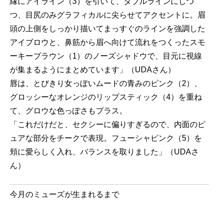
縁にアイライン（3）を引いて、ダブルラインにしつ
つ、目尻のみグラフィカルに尖らせてアクセントに。眉
頭の上側をしっかり描いてまっすぐのラインを強調した
アイブロウと、鼻筋から眉へ向けて流れをつくったスモ
ーキーブラウン（1）のノーズシャドウで、目元に視線
が集まるようにまとめています」（UDAさん）
唇は、とびきり女っぽいムードの青みのピンク（2）、
グロッシーなオレンジのリップスティック（4）を重ね
て、グロウな色っぽさもプラス。
「これだけだと、セクシーに偏りすぎるので、内面のピ
ュアな部分をチークで表現。フューシャピンク（5）を
頬に愛らしく入れ、バランスを取りました」（UDAさ
ん）
今月のミューズが生まれるまで