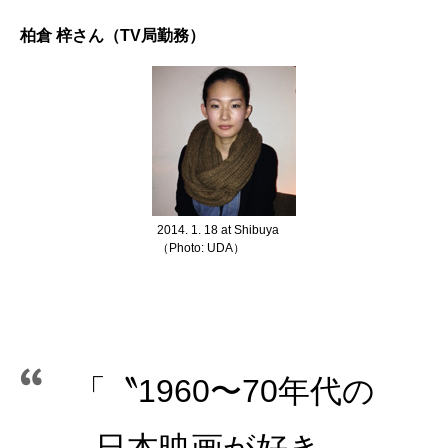
柏倉 梓さん（TV局勤務）
2014. 1. 18 at Shibuya
（Photo: UDA）
「〝1960〜70年代の
日本映画が好き〟