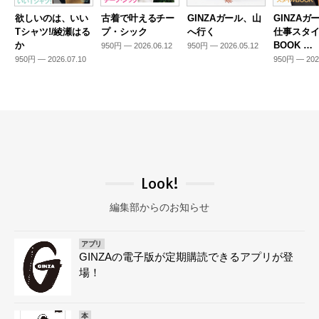
欲しいのは、いい
古着で叶えるチー
GINZAガール、山
GINZAガ
Tシャツ!/綾瀬はる
プ・シック
へ行く
仕事スタ
か
BOOK …
950円 — 2026.06.12
950円 — 2026.05.12
950円 — 2026.07.10
950円 — 202
Look!
編集部からのお知らせ
アプリ
GINZAの電子版が定期購読できるアプリが登
場！
本