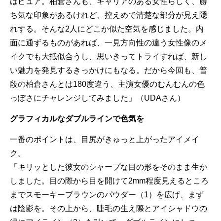
はピュア。柏倉さんも、キャリアのある女性らしく、勝
ち気な印象があるけれど、控えめで清楚な部分が見え隠
れする。そんな2人にどこか似た空気を感じました。内
面に通ずるものがあれば、一見方向性の違う女性像のメ
イクでも大抵似合うし、思いきってトライすれば、新し
い魅力を発見するきっかけにもなる。だから今回も、普
段の柏倉さんとは180度違う、主演女優のむんむんの色
っぽさにチャレンジしてみました」（UDAさん）
グラフィカルなダブルラインで色気を
一番のポイントは、目尻がきゅっと上がったアイメイ
ク。
「キリッとした彼女のシャープな目の形をそのまま生か
しました。目の際から目を開けて2mm程度見えるところ
までスモーキーブラウンのパウダー（1）を広げ、まず
は陰影を。その上から、睫毛の生え際とアイシャドウの