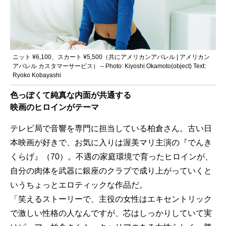
ニット ¥6,100、スカート ¥5,500（共にアメリカンアパレル | アメリカン
アパレル カスタマーサービス） – Photo: Kiyoshi Okamoto(object) Text:
Ryoko Kobayashi
色っぽくて純真な内面が共通する
映画のヒロインがテーマ
テレビ局で音響を専門に担当している柏倉さん。古い日
本映画が好きで、お気に入りは渥美マリ主演の『でんき
くらげ』（70）。不遇の家庭環境で育ったヒロインが、
自分の肉体を武器に銀座のクラブで成り上がっていくと
いうちょっとエロティックな作品だ。
「笑えるストーリーで、主役の女性はエキセントリック
で激しい性格の人なんですが、芯はしっかりしていて実