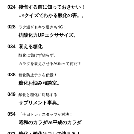
024
後悔する前に知っておきたい！
○×クイズでわかる酸化の害。
。
028
ラク過ぎもキツ過ぎもNG！
抗酸化力UPエクササイズ。
034
衰える糖化
酸化に負けず劣らず。
カラダを衰えさせるAGEって何だ？
038
糖化防止テクを伝授！
糖化お悩み相談室。
049
酸化と糖化に対処する
サプリメント事典。
054
「今日トレ」スタッフが対決！
昭和のカラダvs平成のカラダ
073
糖化・酸化はコレで決まる！