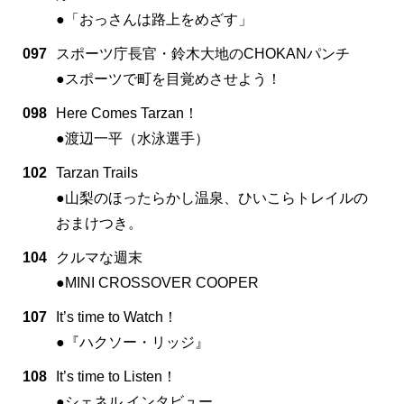
●「おっさんは路上をめざす」
097
スポーツ庁長官・鈴木大地のCHOKANパンチ
●スポーツで町を目覚めさせよう！
098
Here Comes Tarzan！
●渡辺一平（水泳選手）
102
Tarzan Trails
●山梨のほったらかし温泉、ひいこらトレイルの
おまけつき。
104
クルマな週末
●MINI CROSSOVER COOPER
107
It’s time to Watch！
●『ハクソー・リッジ』
108
It’s time to Listen！
●シェネル インタビュー