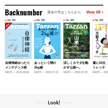
Backnumber
View All
過去の号はこちらから
No. 931
No. 930
No. 929
No. 928
自律神経ゆったり
あっという間の
涼しくカラダを動
週に10分
メンテナンス術
2kg減
かす山旅へ。
トレッチ
840円 — 2026.08.06
840円 — 2026.07.23
840円 — 2026.07.09
840円 — 202
Look!