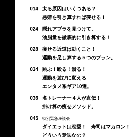
014
太る原因はいくつある？
悪癖を引き算すれば痩せる！
024
隠れアブラを見つけて、
油脂量を徹底的に引き算する！
028
痩せる近道は動くこと！
運動を足し算する５つのプラン。
034
跳ぶ！殴る！滑る！
運動を遊びに変える
エンタメ系ギア10選。
036
名トレーナー４人が直伝！
掛け算の痩せメソッド。
045
特別緊急座談会
ダイエットは恋愛！ 寿司はマカロン！
どういう意味なの？