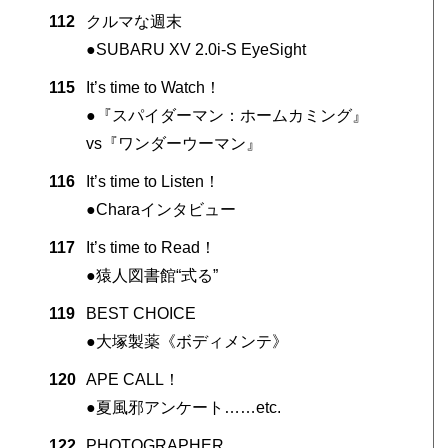
112
クルマな週末
●SUBARU XV 2.0i-S EyeSight
115
It’s time to Watch！
●『スパイダーマン：ホームカミング』
vs『ワンダーウーマン』
116
It’s time to Listen！
●Charaインタビュー
117
It’s time to Read！
●猿人図書館“式る”
119
BEST CHOICE
●大塚製薬《ボディメンテ》
120
APE CALL！
●夏風邪アンケート……etc.
122
PHOTOGRAPHER