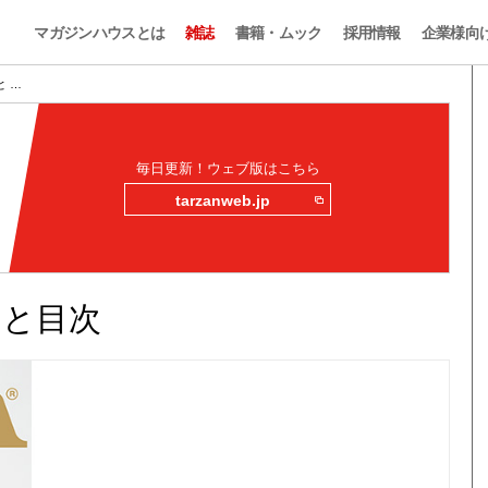
マガジンハウスとは
雑誌
書籍・ムック
採用情報
企業様向
みと …
毎日更新！ウェブ版はこちら
tarzanweb.jp
読みと目次