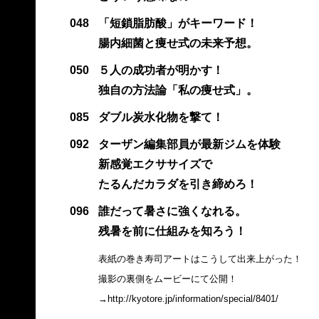
048
「短鎖脂肪酸」がキーワード！
腸内細菌と痩せ式の未来予想。
050
５人の成功者が明かす！
独自の方法論「私の痩せ式」。
085
ダブル炭水化物を撃て！
092
ターザン編集部員が最新ジムを体験
新感覚エクササイズで
たるんだカラダを引き締めろ！
096
誰だって暑さに強くなれる。
残暑を前に仕組みを知ろう！
表紙の巻き寿司アートはこうして出来上がった！
撮影の裏側をムービーにて公開！
→
http://kyotore.jp/information/special/8401/