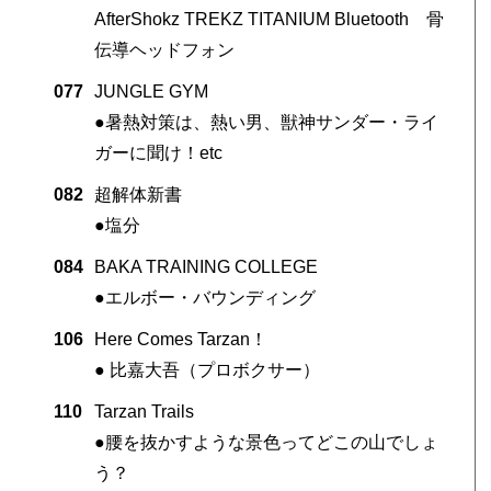
AfterShokz TREKZ TITANIUM Bluetooth 骨
伝導ヘッドフォン
077
JUNGLE GYM
●暑熱対策は、熱い男、獣神サンダー・ライ
ガーに聞け！etc
082
超解体新書
●塩分
084
BAKA TRAINING COLLEGE
●エルボー・バウンディング
106
Here Comes Tarzan！
● 比嘉大吾（プロボクサー）
110
Tarzan Trails
●腰を抜かすような景色ってどこの山でしょ
う？