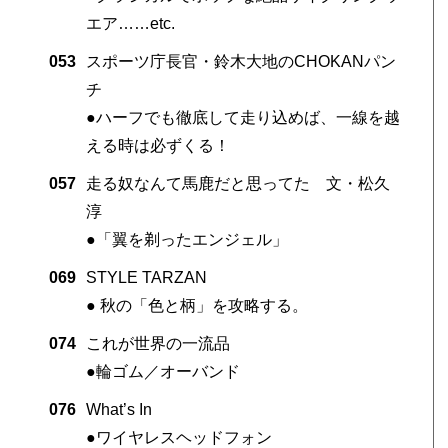
エア……etc.
053
スポーツ庁長官・鈴木大地のCHOKANパン
チ
●ハーフでも徹底して走り込めば、一線を越
える時は必ずくる！
057
走る奴なんて馬鹿だと思ってた 文・松久
淳
●「翼を剃ったエンジェル」
069
STYLE TARZAN
● 秋の「色と柄」を攻略する。
074
これが世界の一流品
●輪ゴム／オーバンド
076
What’s In
●ワイヤレスヘッドフォン