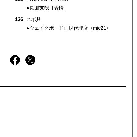
●長瀬友哉［表情］
126
スポ具
●ウェイクボード正規代理店〈mic21〉