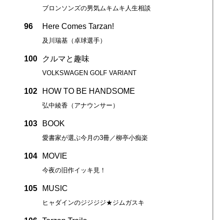
ブロンソンズの男気ムキムキ人生相談
96
Here Comes Tarzan!
及川瑞基（卓球選手）
100
クルマと趣味
VOLKSWAGEN GOLF VARIANT
102
HOW TO BE HANDSOME
弘中綾香（アナウンサー）
103
BOOK
愛書家が選ぶ今月の3冊／柳亭小痴楽
104
MOVIE
今夜の旧作イッキ見！
105
MUSIC
ヒャダインのジジジジ★ジムガスキ