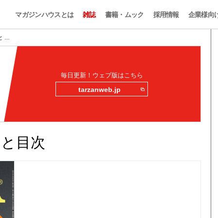
マガジンハウスとは
雑誌
書籍・ムック
採用情報
企業様向
みと …
毎日更新！ウェブ版はこちら
tarzanweb.jp
読みと目次