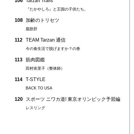
106
Tarzan Trails
『たかやしろ』と王国の子供たち。
108
加齢のトリセツ
脂肪肝
112
TEAM Tarzan 通信
今の食生活で脱げますか？の巻
113
筋肉図鑑
田村依里子（整体師）
114
T-STYLE
BACK TO USA
120
スポーツ ニワカ道! 東京オリンピック予習編
レスリング