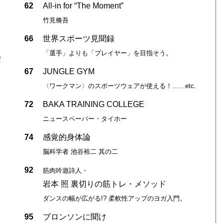
62
All-in for “The Moment”
竹見脩吾
66
世界スポーツ見聞録
「選手」よりも「プレイヤー」を目指そう。
だ
67
JUNGLE GYM
〈ワークマン〉のスポーツウェアが使える！……etc.
72
BAKA TRAINING COLLEGE
ニュースペーパー・タイホー
。
74
感覚的身体論
脳科学者 池谷裕二 其の二
92
筋肉吟遊詩人・
岩本 照 裏切りの筋トレ・メソッド
ダンスの幅が広がる!? 柔軟性アップのヨガ入門。
95
ブロンソンに聞け