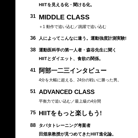
HIITを見える化・聞ける化。
MIDDLE CLASS
31
＋1 動作で追い込む／跳躍で追い込む
36
人によってこんなに違う。運動強度計測実験!
38
運動医科学の第一人者・森谷先生に聞く
HIITとダイエット、食欲の関係。
阿部一二三インタビュー
41
4分を大幅に超える、24分の戦いに勝った男。
ADVANCED CLASS
51
平衡力で追い込む／最上級の4分間
HIITをもっと楽しもう!
75
88
タバタトレーニング考案者
田畑泉教授が見つめてきたHIIT進化論。