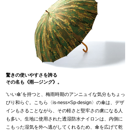
驚きの使いやすさを誇る
その名も《雨―ジング》。
‘いい傘’を持つと、梅雨時期のアンニュイな気分もちょっ
ぴり和らぐ。こちら〈is-ness×Sp-design〉の傘は、デザ
インもさることながら、その軽さと堅牢さの虜になる人
も多い。生地に使用された透湿防水ナイロンは、内側に
こもった湿気を外へ逃がしてくれるため、傘を広げて乾