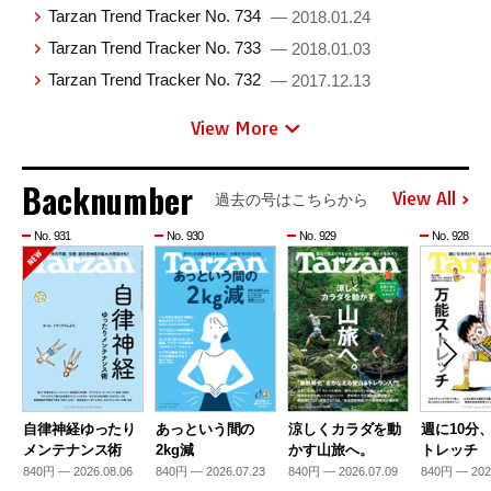
Tarzan Trend Tracker No. 734
— 2018.01.24
Tarzan Trend Tracker No. 733
— 2018.01.03
Tarzan Trend Tracker No. 732
— 2017.12.13
View More
Backnumber
View All
過去の号はこちらから
No. 931
No. 930
No. 929
No. 928
自律神経ゆったり
あっという間の
涼しくカラダを動
週に10分
メンテナンス術
2kg減
かす山旅へ。
トレッチ
840円 — 2026.08.06
840円 — 2026.07.23
840円 — 2026.07.09
840円 — 202