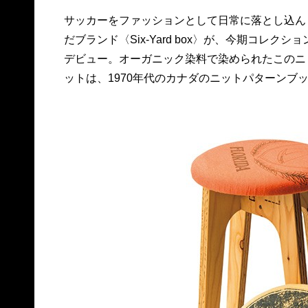
サッカーをファッションとして日常に落とし込ん
クの中にあったサッカー柄のカーディガンを南米
だブランド〈Six-Yard box〉が、今期コレクショ
ペルーにて手編みで再現したもの。ウールのス
デビュー。オーガニック染料で染められたこのニ
ックスと合わせてシックにまとめたい。各23,760
ットは、1970年代のカナダのニットパターンブ