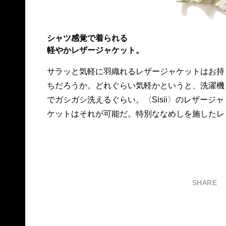
シャツ感覚で着られる
軽やかレザージャケット。
サラッと気軽に羽織れるレザージャケットはお持
ザーは程よいシワ感が特徴で、ちょっとした旅行
ちだろうか。どれぐらい気軽かというと、洗濯機
の際に鞄にくしゃっと詰められるラフさを追求し
でガシガシ洗えるぐらい。〈Sisii〉のレザージャ
た。ライニングはコットン仕様で、肌触りもい
ケットはそれが可能だ。特別ななめしを施したレ
SHARE