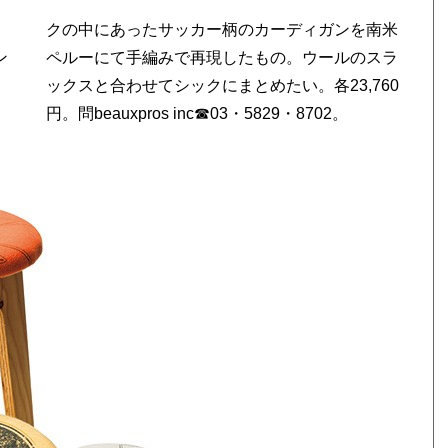
ン
ラ
ッ
円。問beauxpros inc☎03・5829・8702。