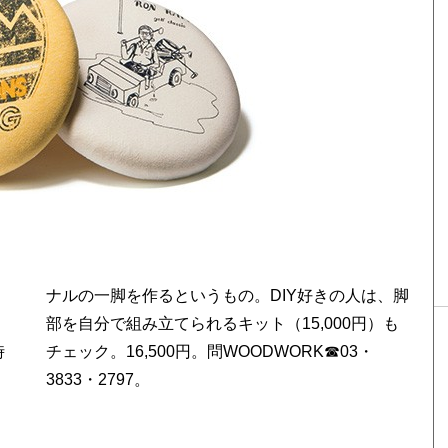
時
・
3833・2797。