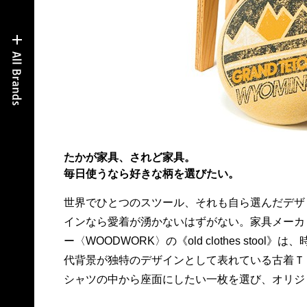
たかが家具、されど家具。
毎日使うなら好きな柄を選びたい。
世界でひとつのスツール、それも自ら選んだデザ
ナルの一脚を作るというもの。DIY好きの人は、脚
インなら愛着が湧かないはずがない。家具メーカ
部を自分で組み立てられるキット（15,000円）も
ー〈WOODWORK〉の《old clothes stool》は、
チェック。16,500円。問WOODWORK☎03
代背景が独特のデザインとして表れている古着Ｔ
シャツの中から座面にしたい一枚を選び、オリジ