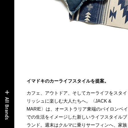
イマドキのカーライフスタイルを提案。
カフェ、アウトドア、そしてカーライフをスタイ
とキャンプに、といった生活を送る人は、チェッ
リッシュに楽しむ大人たちへ。〈JACK &
クすべし。クッション2,800円、ティッシュカバー
MARIE〉は、オーストラリア東端のバイロンベイ
1,600円、マット2,500円。問オートバックスセブ
での生活をイメージした新しいライフスタイルブ
ランド。週末はクルマに乗りサーフィンへ、家族