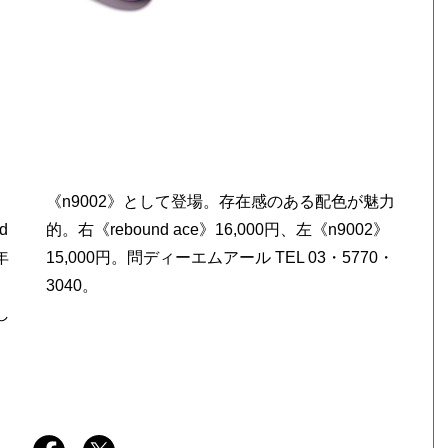
d
》
年
・
3040。
し