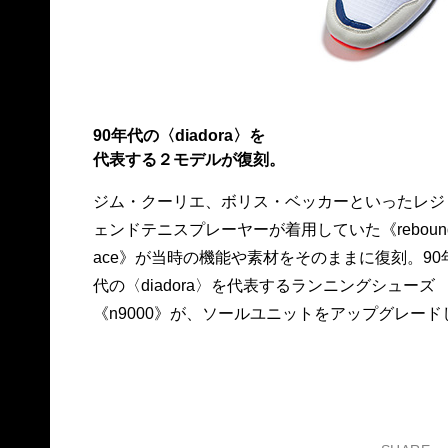
90年代の〈diadora〉を
代表する２モデルが復刻。
ジム・クーリエ、ボリス・ベッカーといったレジ
《n9002》として登場。存在感のある配色が魅力
ェンドテニスプレーヤーが着用していた《reboun
的。右《rebound ace》16,000円、左《n9002
ace》が当時の機能や素材をそのままに復刻。90
15,000円。問ディーエムアール TEL 03・5770
代の〈diadora〉を代表するランニングシューズ
《n9000》が、ソールユニットをアップグレード