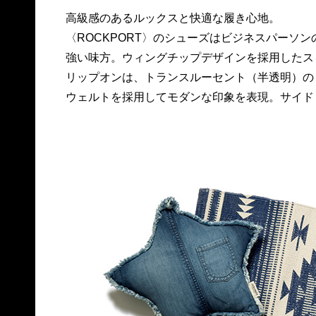
高級感のあるルックスと快適な履き心地。
ではなくセンターゴアを採用した個性的なスタイ
〈ROCKPORT〉のシューズはビジネスパーソン
ルも特徴的。軽量かつクッション性にも優れて
強い味方。ウィングチップデザインを採用したス
る。各21,000円。問ロックポート ジャパン TEL
リップオンは、トランスルーセント（半透明）の
ウェルトを採用してモダンな印象を表現。サイド