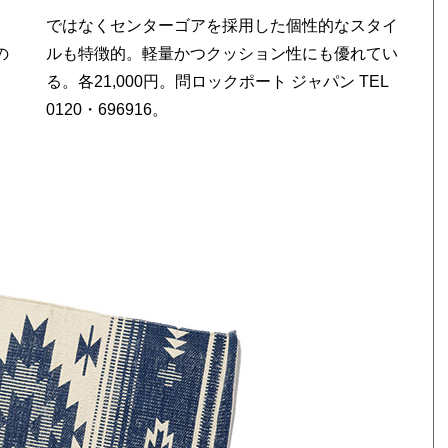
の
い
0120・696916。