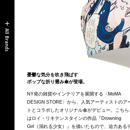
憂鬱な気分を吹き飛ばす
ポップな折り畳み傘が登場。
NY発の雑貨やインテリアを展開する〈MoMA
ザインが印象的。気分が沈みがちな雨の日こそ、
DESIGN STORE〉から、人気アーティストのア
ポップなギアを取り入れて晴れやかに過ごして
トとコラボしたオリジナル傘がデビュー。こちら
ては？ 4,500円。問MoMAデザインストア☎03・
はロイ・リキテンスタインの作品『Drowning
Girl（溺れる少女）』を描いたもので、迫力ある