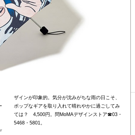
ー
み
5468・5801。
デ