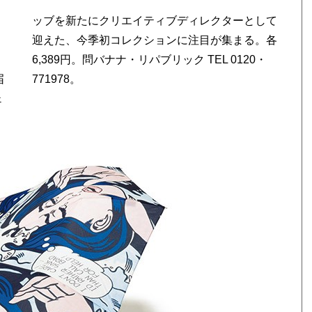
届
771978。
ェ