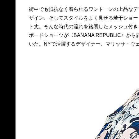
街中でも抵抗なく着られるワントーンの上品なデ
ッブを新たにクリエイティブディレクターとして
ザイン、そしてスタイルをよく見せる若干ショー
迎えた、今季初コレクションに注目が集まる。各
ト丈。そんな時代の流れを踏襲したメッシュ付き
6,389円。問バナナ・リパブリック TEL 0120・
ボードショーツが〈BANANA REPUBLIC〉から
いた。NYで活躍するデザイナー、マリッサ・ウ