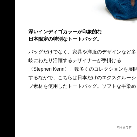
深いインディゴカラーが印象的な
日本限定の特別なトートバッグ。
バッグだけでなく、家具や洋服のデザインなど多
のインディゴキャンバスとオイルドレザーは、と
岐にわたり活躍するデザイナーが手掛ける
ても相性がいい。持ち手を伸ばせば肩掛けもでき
〈Stephen Kenn〉。数多くのコレクションを展
る。68,000円。問ユニット＆ゲスト☎03・3710
するなかで、こちらは日本だけのエクスクルーシ
ブ素材を使用したトートバッグ。ソフトな手染め
SHARE