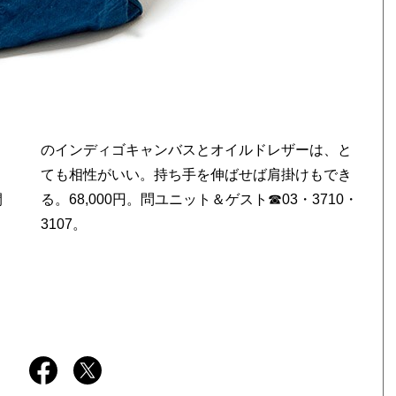
開
・
3107。