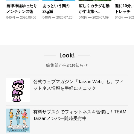
自律神経ゆったり
あっという間の
涼しくカラダを動
週に10分
メンテナンス術
2kg減
かす山旅へ。
トレッチ
840円 — 2026.08.06
840円 — 2026.07.23
840円 — 2026.07.09
840円 — 202
Look!
編集部からのお知らせ
公式ウェブマガジン「Tarzan Web」も。フィ
ットネス情報を手軽にチェック
有料サブスクでフィットネスを習慣に！TEAM
Tarzanメンバー随時受付中