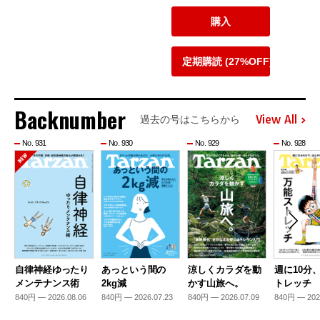
購入
定期購読 (27%OFF)
Backnumber
View All
過去の号はこちらから
No. 931
No. 930
No. 929
No. 928
自律神経ゆったり
あっという間の
涼しくカラダを動
週に10分
メンテナンス術
2kg減
かす山旅へ。
トレッチ
840円 — 2026.08.06
840円 — 2026.07.23
840円 — 2026.07.09
840円 — 202