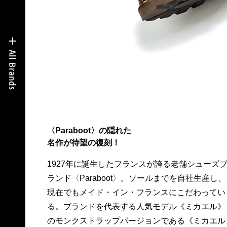
〈Paraboot〉の隠れた
名作が待望の復刻！
1927年に誕生したフランスが誇る老舗シューズ
ブライド》が待望の復刻を遂げた。今作はユナ
ランド〈Paraboot〉。ソールまでを自社生産し、
テッドアローズの別注モデル。68,000円。問ユナ
現在でもメイド・イン・フランスにこだわってい
イテッドアローズ 原宿本店 メンズ館☎03 3479
る。ブランドを代表する人気モデル《ミカエル》
のモンクストラップバージョンである《ミカエル