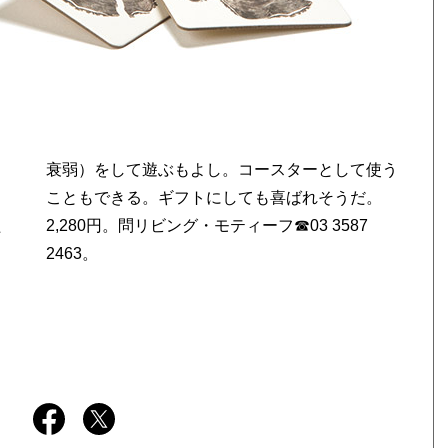
た
7
2463。