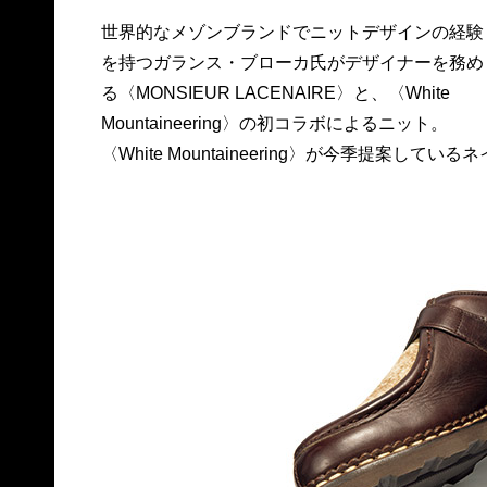
世界的なメゾンブランドでニットデザインの経験
ティブ柄を落とし込んだルーズなシルエットのニ
を持つガランス・ブローカ氏がデザイナーを務め
ットは、素材感を堪能できる品質の高さが魅力。
る〈MONSIEUR LACENAIRE〉と、〈White
40,000円。問ホワイトマウンテニアリング☎03
Mountaineering〉の初コラボによるニット。
〈White Mountaineering〉が今季提案しているネ