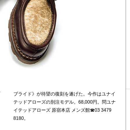
ブ
イ
8180。