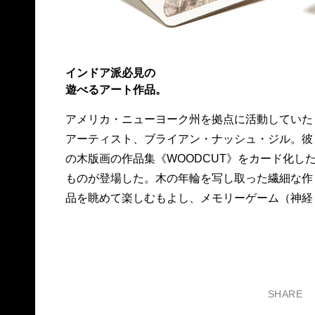
インドア派必見の
遊べるアート作品。
アメリカ・ニューヨーク州を拠点に活動していた
衰弱）をして遊ぶもよし。コースターとして使う
アーティスト、ブライアン・ナッシュ・ジル。彼
こともできる。ギフトにしても喜ばれそうだ。
の木版画の作品集《WOODCUT》をカード化し
2,280円。問リビング・モティーフ☎03 358
ものが登場した。木の年輪を写し取った繊細な作
品を眺めて楽しむもよし、メモリーゲーム（神経
SHARE