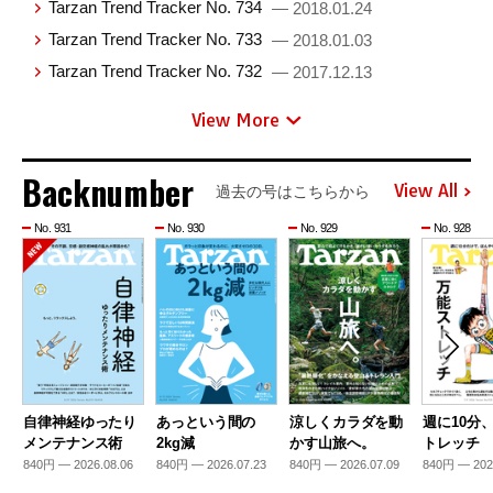
Tarzan Trend Tracker No. 734
— 2018.01.24
Tarzan Trend Tracker No. 733
— 2018.01.03
Tarzan Trend Tracker No. 732
— 2017.12.13
View More
Backnumber
View All
過去の号はこちらから
No. 931
No. 930
No. 929
No. 928
自律神経ゆったり
あっという間の
涼しくカラダを動
週に10分
メンテナンス術
2kg減
かす山旅へ。
トレッチ
840円 — 2026.08.06
840円 — 2026.07.23
840円 — 2026.07.09
840円 — 202