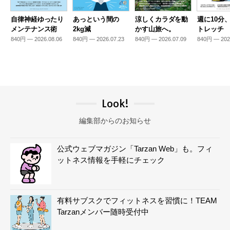
自律神経ゆったり
あっという間の
涼しくカラダを動
週に10分
メンテナンス術
2kg減
かす山旅へ。
トレッチ
840円 — 2026.08.06
840円 — 2026.07.23
840円 — 2026.07.09
840円 — 202
Look!
編集部からのお知らせ
公式ウェブマガジン「Tarzan Web」も。フィ
ットネス情報を手軽にチェック
有料サブスクでフィットネスを習慣に！TEAM
Tarzanメンバー随時受付中