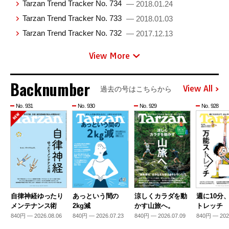
Tarzan Trend Tracker No. 734
— 2018.01.24
Tarzan Trend Tracker No. 733
— 2018.01.03
Tarzan Trend Tracker No. 732
— 2017.12.13
View More
Backnumber
View All
過去の号はこちらから
No. 931
No. 930
No. 929
No. 928
自律神経ゆったり
あっという間の
涼しくカラダを動
週に10分
メンテナンス術
2kg減
かす山旅へ。
トレッチ
840円 — 2026.08.06
840円 — 2026.07.23
840円 — 2026.07.09
840円 — 202