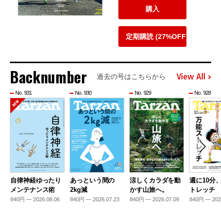
購入
定期購読 (27%OFF)
Backnumber
View All
過去の号はこちらから
No. 931
No. 930
No. 929
No. 928
自律神経ゆったり
あっという間の
涼しくカラダを動
週に10分
メンテナンス術
2kg減
かす山旅へ。
トレッチ
840円 — 2026.08.06
840円 — 2026.07.23
840円 — 2026.07.09
840円 — 202