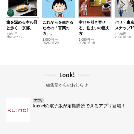
旅を深める本76冊
これからを生きる
幸せを引き寄せ
パリ・東
と歩く、京都。
ための「言葉の
る、住まいの整え
スナップ19
力」。
方
1,080円 —
1,080円 —
2026.07.17
2026.01.20
1,080円 —
1,080円 —
2026.05.20
2026.03.19
Look!
編集部からのお知らせ
アプリ
ku:nelの電子版が定期購読できるアプリ登場！