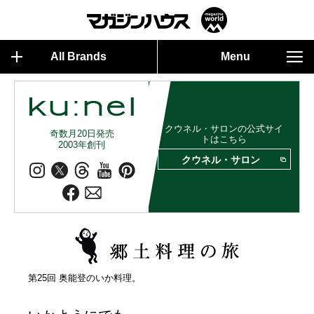
All Brands
Menu
クウネル・サロンの公式サイ
奇数月20日発売
トはこちら
2003年創刊
クウネル・サロン
第25回 奥能登のいか料理。