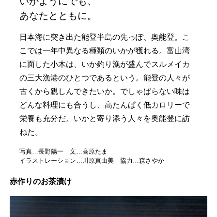
いかようにでも、
あなたとともに。
日本海に突き出た能登半島の先っぽ、奥能登。こ
こでは一年中異なる種類のいかが獲れる。富山湾
に面した小木は、いか釣り漁が盛んでスルメイカ
の三大漁港のひとつであるという。能登の人々が
古くから親しんできたいか。でしゃばらない味は
どんな料理にも合うし、高たんぱく低カロリーで
栄養も充分だ。いかと寄り添う人々を奥能登に訪
ねた。
写真…長野陽一 文…高原たま
イラストレーション…川原真由美 協力…森さやか
赤作りのお茶漬け