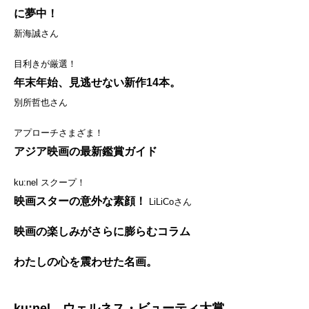
に夢中！
新海誠さん
目利きが厳選！
年末年始、見逃せない新作14本。
別所哲也さん
アプローチさまざま！
アジア映画の最新鑑賞ガイド
ku:nel スクープ！
映画スターの意外な素顔！
LiLiCoさん
映画の楽しみがさらに膨らむコラム
わたしの心を震わせた名画。
ku:nel ウェルネス・ビューティ大賞