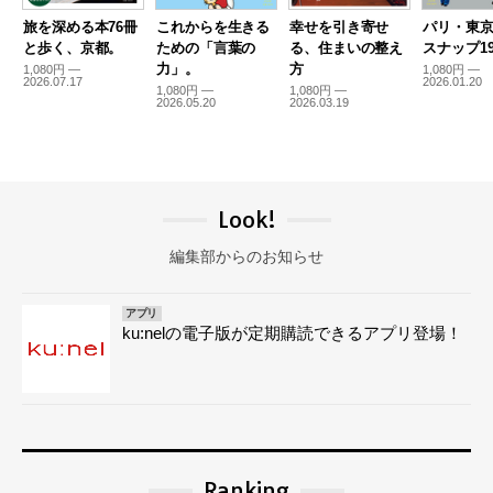
旅を深める本76冊
これからを生きる
幸せを引き寄せ
パリ・東
と歩く、京都。
ための「言葉の
る、住まいの整え
スナップ19
力」。
方
1,080円 —
1,080円 —
2026.07.17
2026.01.20
1,080円 —
1,080円 —
2026.05.20
2026.03.19
Look!
編集部からのお知らせ
アプリ
ku:nelの電子版が定期購読できるアプリ登場！
Ranking