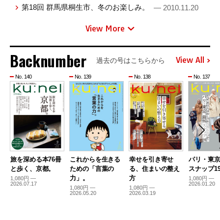
第18回 群馬県桐生市、冬のお楽しみ。
— 2010.11.20
View More
Backnumber
View All
過去の号はこちらから
No. 140
No. 139
No. 138
No. 137
旅を深める本76冊
これからを生きる
幸せを引き寄せ
パリ・東
と歩く、京都。
ための「言葉の
る、住まいの整え
スナップ19
力」。
方
1,080円 —
1,080円 —
2026.07.17
2026.01.20
1,080円 —
1,080円 —
2026.05.20
2026.03.19