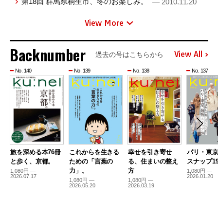
第18回 群馬県桐生市、冬のお楽しみ。
— 2010.11.20
View More
Backnumber
View All
過去の号はこちらから
No. 140
No. 139
No. 138
No. 137
旅を深める本76冊
これからを生きる
幸せを引き寄せ
パリ・東
と歩く、京都。
ための「言葉の
る、住まいの整え
スナップ19
力」。
方
1,080円 —
1,080円 —
2026.07.17
2026.01.20
1,080円 —
1,080円 —
2026.05.20
2026.03.19