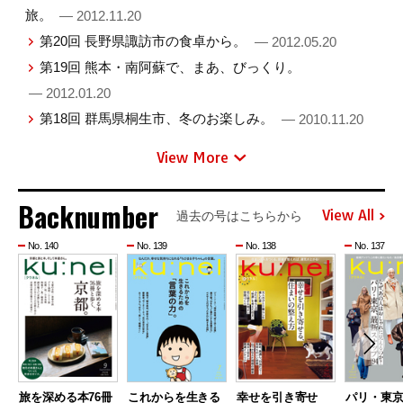
旅。
— 2012.11.20
第20回 長野県諏訪市の食卓から。
— 2012.05.20
第19回 熊本・南阿蘇で、まあ、びっくり。
— 2012.01.20
第18回 群馬県桐生市、冬のお楽しみ。
— 2010.11.20
View More
Backnumber
View All
過去の号はこちらから
No. 140
No. 139
No. 138
No. 137
旅を深める本76冊
これからを生きる
幸せを引き寄せ
パリ・東