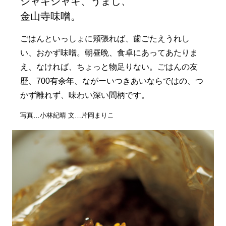
シャキシャキ、うまし、
金山寺味噌。
ごはんといっしょに頬張れば、歯ごたえうれし
い、おかず味噌。朝昼晩、食卓にあってあたりま
え、なければ、ちょっと物足りない。ごはんの友
歴、700有余年、ながーいつきあいならではの、つ
かず離れず、味わい深い間柄です。
写真…小林紀晴 文…片岡まりこ