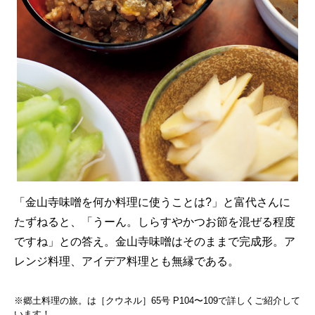
「金山寺味噌を何か料理に使うことは?」と富代さんに
たずねると、「うーん。しらすやかつお節を混ぜる程度
ですね」との答え。金山寺味噌はそのままで完成形。ア
レンジ料理、アイデア料理とも無縁である。
※郷土料理の旅。は［クウネル］65号 P104〜109で詳しくご紹介して
います！