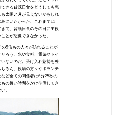
測できる皆既日食をどうしても悪
しも太陽と月が見えないかもしれ
島にいたかった。これまで11
てきて、皆既日食のその日に主役
いことが想像できなかった。
その5倍もの人々が訪れることが
とだろう。水や食料、電気やトイ
ていないのだ。受け入れ態勢を整
もちろん、役場の方々やボランテ
など全ての関係者は6分25秒の
上もの長い時間をかけ準備してき
ない。