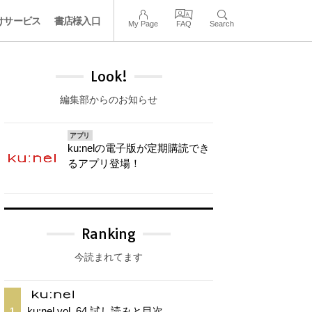
けサービス
書店様入口
My Page
FAQ
Search
Look!
編集部からのお知らせ
アプリ
ku:nelの電子版が定期購読でき
るアプリ登場！
Ranking
今読まれてます
ku:nel vol. 64 試し読みと目次
1