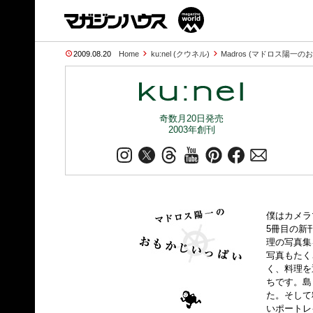
2009.08.20
Home
ku:nel (クウネル)
Madros (マドロス陽一
奇数月20日発売
2003年創刊
僕はカメラ
5冊目の新
理の写真集
写真もたく
く、料理を
ちです。島
た。そして
いポートレ