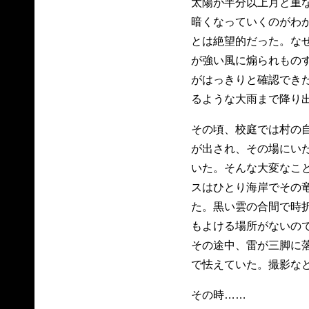
太陽が半分以上月と重
暗くなっていくのがわ
とは絶望的だった。な
が強い風に煽られもの
がはっきりと確認でき
るような大雨まで降り
その頃、校庭では村の
が出され、その場にい
いた。そんな大変なこ
スはひとり海岸でその
た。黒い雲の合間で時
もよける場所がないの
その途中、雷が三脚に
で怯えていた。撮影な
その時……