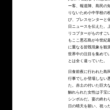
ー客、報道陣、島民の知
りないため小中学校の校
び、プレスセンターと
日ニュースを伝えた。
リコプターがものすご
もここ悪石島が今世紀最
に重なる皆既現象を観
世界中の注目を集めて
とは全く違っていた。
日食前夜に行われた島
行事でしか登場しない
た。赤土の付いた巨大
触れられた女性は子宝
シンボルだ。宴の終わ
日の晴天を願い、祝った