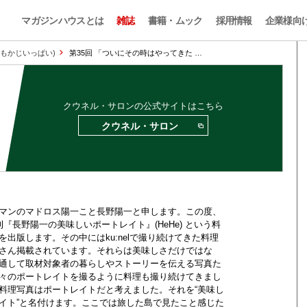
マガジンハウスとは
雑誌
書籍・ムック
採用情報
企業様向
のおもかじいっぱい)
第35回 「ついにその時はやってきた …
クウネル・サロンの公式サイトはこちら
クウネル・サロン
マンのマドロス陽一こと長野陽一と申します。この度、
刊『長野陽一の美味しいポートレイト』(HeHe) という料
を出版します。その中にはku:nelで撮り続けてきた料理
さん掲載されています。それらは美味しさだけではな
通して取材対象者の暮らしやストーリーを伝える写真た
々のポートレイトを撮るように料理も撮り続けてきまし
料理写真はポートレイトだと考えました。それを“美味し
イト”と名付けます。ここでは旅した島で見たこと感じた