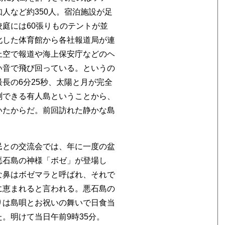
人など約350人。宿泊施設が足
庭には60張りものテントが並
化した体育館から各社報道局が連
上空で報道や海上保安庁などのヘ
い音で飛び回っている。というの
長の6分25秒、太陽と月が完全
測できる有人島ということから、
いたからだ。前回訪れた静かな島
民との交流会では、年に一度の盆
悪石島の神様「ボゼ」が登場し
な鼻はボゼマラと呼ばれ、それで
に恵まれると言われる。悪石島の
りは島唄とお祝いの舞いで日食当
。明けて当日午前9時35分。