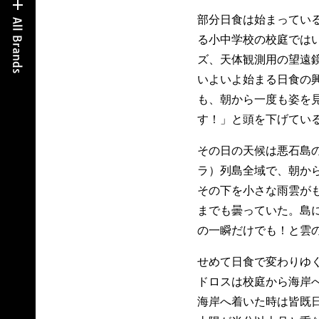
部分日食は始まってい
る小中学校の校庭では
ズ、天体観測用の望遠
いよいよ始まる日食の
も、朝から一度も姿を
す！」と頭を下げてい
その日の天候は悪石島
ラ）列島全域で、朝か
その下を小さな雨雲が
までも曇っていた。島に
の一瞬だけでも！と雲
せめて日食で変わりゆ
ドロスは校庭から海岸
海岸へ着いた時は皆既日