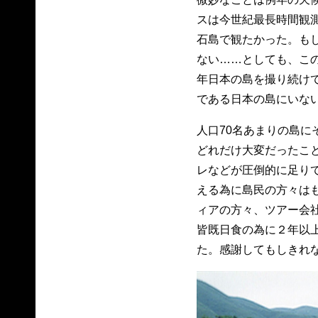
スは今世紀最長時間観
石島で観たかった。も
ない……としても、この
年日本の島を撮り続け
である日本の島にいな
人口70名あまりの島に
どれだけ大変だったこ
レなどが圧倒的に足り
える為に島民の方々は
ィアの方々、ツアー会社
皆既日食の為に２年以
た。感謝してもしきれ