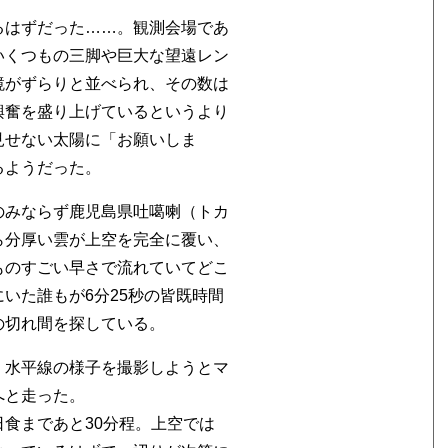
るはずだった……。観測会場であ
いくつもの三脚や巨大な望遠レン
鏡がずらりと並べられ、その数は
興奮を盛り上げているというより
見せない太陽に「お願いしま
るようだった。
のみならず鹿児島県吐噶喇（トカ
ら分厚い雲が上空を完全に覆い、
ものすごい早さで流れていてどこ
いた誰もが6分25秒の皆既時間
の切れ間を探している。
く水平線の様子を撮影しようとマ
へと走った。
食まであと30分程。上空では