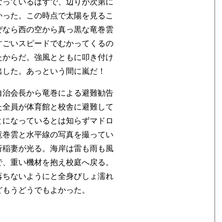
なっているはずで、辺りが次第に
かった。この時点で太陽を見るこ
ぜなら西の空から真っ黒な竜巻雲
すごいスピードでむかってくるの
たからだ。強風とともに叩き付け
出した。あっという間に嵐だ！
自治会長から竜巻による避難勧告
た全員が体育館と校舎に避難して
とになっているとは知らずマドロ
竜巻雲と水平線の写真を撮ってい
折稲妻が光る。海岸は雷も雨も風
で、重い機材を抱え校庭へ戻る。
落ちないようにと全身びしょ濡れ
どもうどうでもよかった。