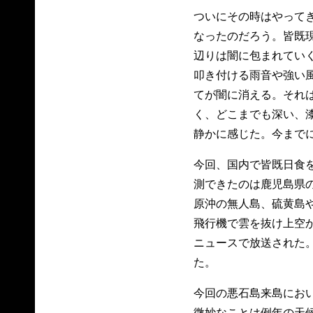
ついにその時はやって
なったのだろう。皆既
辺りは闇に包まれてい
叩き付ける雨音や強い
てが闇に消える。それ
く、どこまでも深い、
静かに感じた。今まで
今回、国内で皆既日食
測できたのは鹿児島県
原沖の無人島、硫黄島
飛行機で雲を抜け上空
ニュースで放送された
た。
今回の悪石島来島にお
微妙なことは例年の天