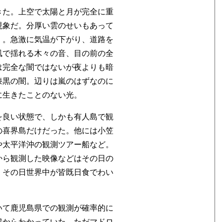
きた。上空で太陽と月が完全に重
現象だ。分厚い雲のせいもあって
く。急激に気温が下がり、道路を
風で揺れる木々の音、目の前の全
は完全な闇ではないが夜よりも暗
漆黒の闇。辺りは嵐のはずなのに
に生きたことのない光。
を良い状態で、しかも有人島で観
の喜界島だけだった。他には小笠
や太平洋沖の観測ツアー船など。
から観測した映像などはその日の
。その日世界中が皆既日食でわい
いて鹿児島県での観測が確率的に
候からわかっていた。ただマドロ