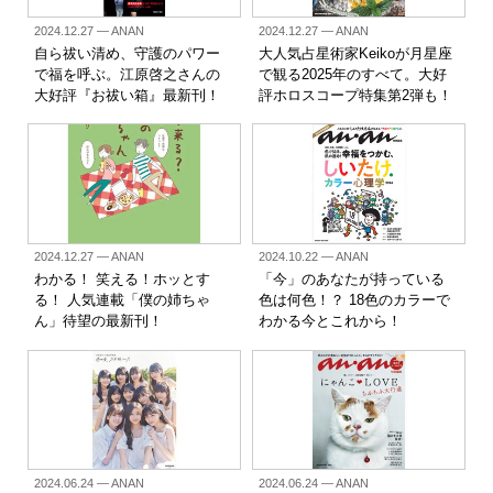
2024.12.27
— ANAN
2024.12.27
— ANAN
自ら祓い清め、守護のパワー
大人気占星術家Keikoが月星座
で福を呼ぶ。江原啓之さんの
で観る2025年のすべて。大好
大好評『お祓い箱』最新刊！
評ホロスコープ特集第2弾も！
2024.12.27
— ANAN
2024.10.22
— ANAN
わかる！ 笑える！ホッとす
「今」のあなたが持っている
る！ 人気連載「僕の姉ちゃ
色は何色！？ 18色のカラーで
ん」待望の最新刊！
わかる今とこれから！
2024.06.24
— ANAN
2024.06.24
— ANAN