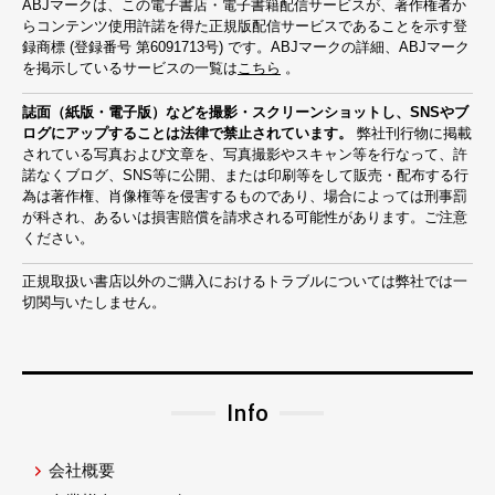
ABJマークは、この電子書店・電子書籍配信サービスが、著作権者か
らコンテンツ使用許諾を得た正規版配信サービスであることを示す登
録商標 (登録番号 第6091713号) です。ABJマークの詳細、ABJマーク
を掲示しているサービスの一覧は
こちら
。
誌面（紙版・電子版）などを撮影・スクリーンショットし、SNSやブ
ログにアップすることは法律で禁止されています。
弊社刊行物に掲載
されている写真および文章を、写真撮影やスキャン等を行なって、許
諾なくブログ、SNS等に公開、または印刷等をして販売・配布する行
為は著作権、肖像権等を侵害するものであり、場合によっては刑事罰
が科され、あるいは損害賠償を請求される可能性があります。ご注意
ください。
正規取扱い書店以外のご購入におけるトラブルについては弊社では一
切関与いたしません。
Info
会社概要