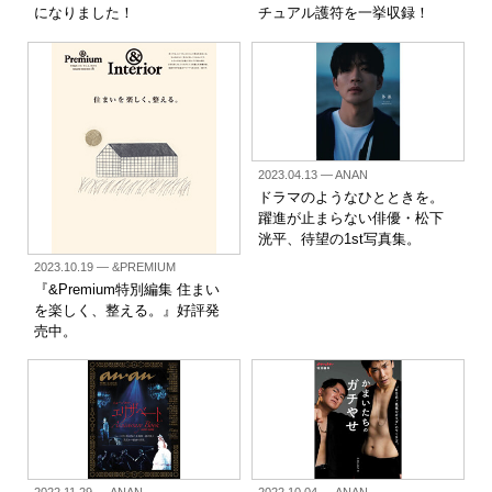
になりました！
チュアル護符を一挙収録！
2023.04.13
— ANAN
ドラマのようなひとときを。
躍進が止まらない俳優・松下
洸平、待望の1st写真集。
2023.10.19
— &PREMIUM
『&Premium特別編集 住まい
を楽しく、整える。』好評発
売中。