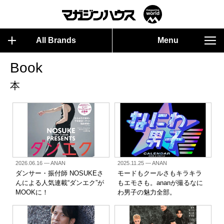
All Brands
Menu
Book
本
2026.06.16
— ANAN
2025.11.25
— ANAN
ダンサー・振付師 NOSUKEさ
モードもクールさもキラキラ
んによる人気連載“ダンエク”が
もエモさも。ananが撮るなに
MOOKに！
わ男子の魅力全部。