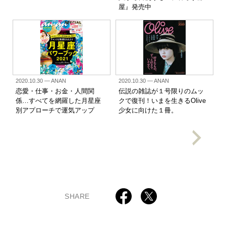
屋』発売中
2020.10.30
— ANAN
2020.10.30
— ANAN
恋愛・仕事・お金・人間関
伝説の雑誌が１号限りのムッ
係…すべてを網羅した月星座
クで復刊！いまを生きるOlive
別アプローチで運気アップ
少女に向けた１冊。
SHARE