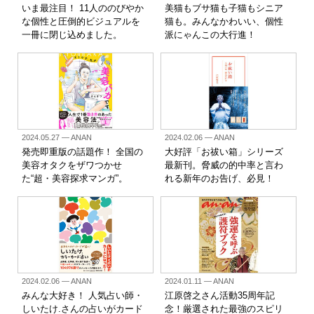
いま最注目！ 11人ののびやか
美猫もブサ猫も子猫もシニア
な個性と圧倒的ビジュアルを
猫も。みんなかわいい、個性
一冊に閉じ込めました。
派にゃんこの大行進！
2024.05.27
— ANAN
2024.02.06
— ANAN
発売即重版の話題作！ 全国の
大好評「お祓い箱」シリーズ
美容オタクをザワつかせ
最新刊。脅威の的中率と言わ
た“超・美容探求マンガ”。
れる新年のお告げ、必見！
2024.02.06
— ANAN
2024.01.11
— ANAN
みんな大好き！ 人気占い師・
江原啓之さん活動35周年記
しいたけ.さんの占いがカード
念！厳選された最強のスピリ