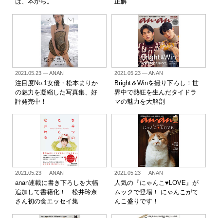
は、本から。
正解
2021.05.23
— ANAN
2021.05.23
— ANAN
注目度No.1女優・松本まりか
Bright＆Winを撮り下ろし！世
の魅力を凝縮した写真集、好
界中で熱狂を生んだタイドラ
評発売中！
マの魅力を大解剖
2021.05.23
— ANAN
2021.05.23
— ANAN
anan連載に書き下ろしを大幅
人気の『にゃんこ♥LOVE』が
追加して書籍化！ 松井玲奈
ムックで登場！ にゃんこがて
さん初の食エッセイ集
んこ盛りです！