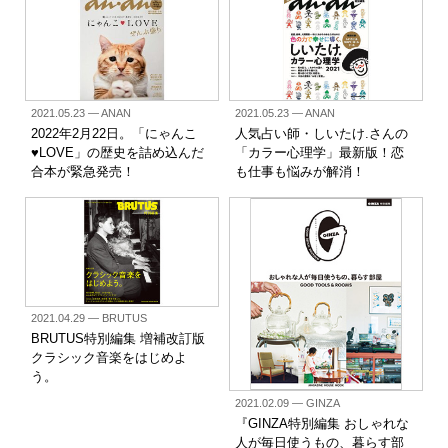
2021.05.23
— ANAN
2021.05.23
— ANAN
2022年2月22日。「にゃんこ
人気占い師・しいたけ.さんの
♥LOVE」の歴史を詰め込んだ
「カラー心理学」最新版！恋
合本が緊急発売！
も仕事も悩みが解消！
2021.04.29
— BRUTUS
BRUTUS特別編集 増補改訂版
クラシック音楽をはじめよ
う。
2021.02.09
— GINZA
『GINZA特別編集 おしゃれな
人が毎日使うもの、暮らす部