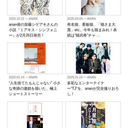
2025.10.21
— ANAN
2025.03.04
— ANAN
anan発の加藤シゲアキさんの
有名猫、看板猫、「猫さま大
小説『ミアキス・シンフォニ
賞」etc、今年も猫まみれ！表
ー』が2月26日発売！
紙は”猫武将”チャ …
2025.01.14
— ANAN
2025.01.14
— ANAN
“人生捨てたもんじゃない” 小さ
多彩なエンターテイナ
な奇跡の連鎖を描いた、極上
ー“TJ”を、ananが完全撮りおろ
ショートストーリー
し！