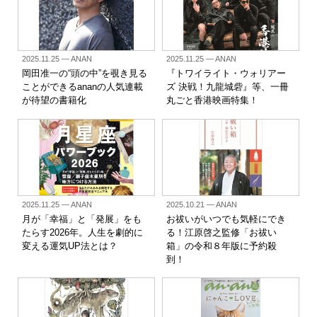
2025.11.25
— ANAN
2025.11.25
— ANAN
岡田准一の“頭の中”を覗き見る
『トワイライト・ウォリアー
ことができるananの人気連載
ズ 決戦！九龍城砦』等、一冊
が待望の書籍化
丸ごと香港映画特集！
2025.11.25
— ANAN
2025.10.21
— ANAN
月が「幸福」と「発展」をも
お祓いがいつでも気軽にでき
たらす2026年。人生を劇的に
る！江原啓之監修「お祓い
変える運気UP法とは？
箱」の令和８年版に予約殺
到！