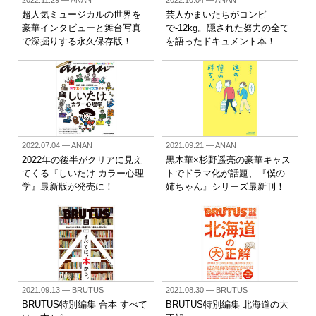
2022.11.29
— ANAN
2022.10.04
— ANAN
超人気ミュージカルの世界を
芸人かまいたちがコンビ
豪華インタビューと舞台写真
で-12kg。隠された努力の全て
で深掘りする永久保存版！
を語ったドキュメント本！
2022.07.04
— ANAN
2021.09.21
— ANAN
2022年の後半がクリアに見え
黒木華×杉野遥亮の豪華キャス
てくる『しいたけ.カラー心理
トでドラマ化が話題、『僕の
学』最新版が発売に！
姉ちゃん』シリーズ最新刊！
2021.09.13
— BRUTUS
2021.08.30
— BRUTUS
BRUTUS特別編集 合本 すべて
BRUTUS特別編集 北海道の大