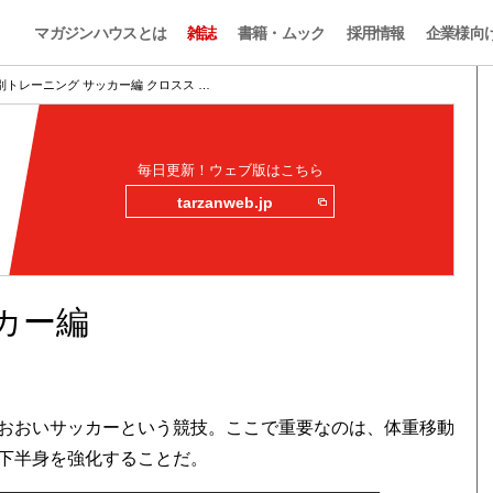
マガジンハウスとは
雑誌
書籍・ムック
採用情報
企業様向
別トレーニング サッカー編 クロスス …
毎日更新！ウェブ版はこちら
tarzanweb.jp
カー編
おおいサッカーという競技。ここで重要なのは、体重移動
下半身を強化することだ。