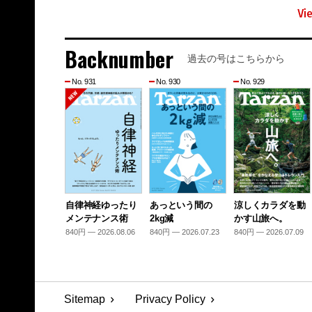
Vi
Backnumber
過去の号はこちらから
No. 931
No. 930
No. 929
自律神経ゆったり
あっという間の
涼しくカラダを動
メンテナンス術
2kg減
かす山旅へ。
840円 — 2026.08.06
840円 — 2026.07.23
840円 — 2026.07.09
Sitemap
Privacy Policy