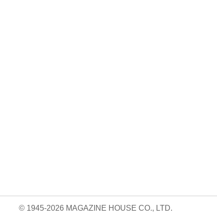
No. 924
No. 923
No. 922
絶対に続けられる
おいしくて、太ら
読売巨人軍の解体
自宅トレーニン
ない食べ方。
新書
05.14
グ。/Aw …
840円 — 2026.04.09
820円 — 2026.03.26
820円 — 2026.04.23
© 1945-2026 MAGAZINE HOUSE CO., LTD.