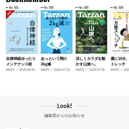
No. 931
No. 930
No. 929
No. 928
自律神経ゆったり
あっという間の
涼しくカラダを動
週に10分
メンテナンス術
2kg減
かす山旅へ。
トレッチ
840円 — 2026.08.06
840円 — 2026.07.23
840円 — 2026.07.09
840円 — 202
Look!
編集部からのお知らせ