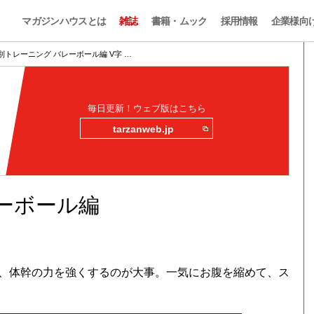
マガジンハウスとは
雑誌
書籍・ムック
採用情報
企業様向
別トレーニング バレーボール編 V字 …
毎日更新！ウェブ版はこちら
tarzanweb.jp
ーボール編
、体幹の力を強くするのが大事。一気にお腹を縮めて、ス