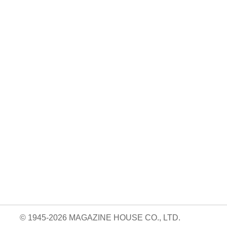
No. 924
No. 923
No. 922
絶対に続けられる
おいしくて、太ら
読売巨人軍の解体
自宅トレーニン
ない食べ方。
新書
05.14
グ。/Aw …
840円 — 2026.04.09
820円 — 2026.03.26
820円 — 2026.04.23
© 1945-2026 MAGAZINE HOUSE CO., LTD.