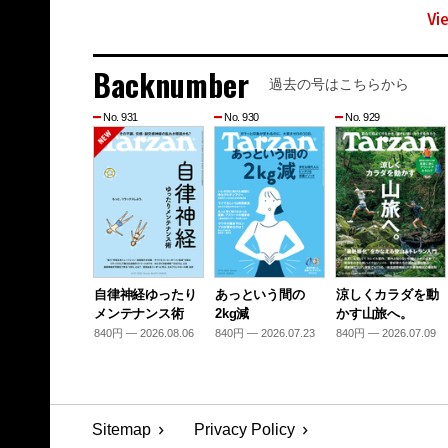
Vi
Backnumber
過去の号はこちらから
No. 931
No. 930
No. 929
自律神経ゆったり
あっという間の
涼しくカラダを動
メンテナンス術
2kg減
かす山旅へ。
840円 — 2026.08.06
840円 — 2026.07.23
840円 — 2026.07.09
Sitemap
Privacy Policy